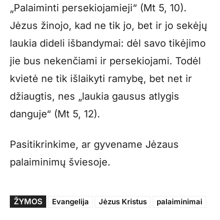
„Palaiminti persekiojamieji“ (Mt 5, 10).
Jėzus žinojo, kad ne tik jo, bet ir jo sekėjų
laukia dideli išbandymai: dėl savo tikėjimo
jie bus nekenčiami ir persekiojami. Todėl
kvietė ne tik išlaikyti ramybę, bet net ir
džiaugtis, nes „laukia gausus atlygis
danguje“ (Mt 5, 12).
Pasitikrinkime, ar gyvename Jėzaus
palaiminimų šviesoje.
ŽYMOS
Evangelija
Jėzus Kristus
palaiminimai