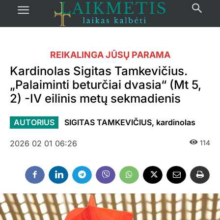
REIKALINGA JŪSŲ PARAMA
Kardinolas Sigitas Tamkevičius.
„Palaiminti beturčiai dvasia“ (Mt 5,
2) -IV eilinis metų sekmadienis
AUTORIUS
SIGITAS TAMKEVIČIUS, kardinolas
2026 02 01 06:26
114