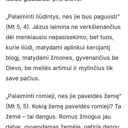
„Palaiminti liūdintys, nes jie bus paguosti“
(Mt 5, 4). Jėzus laimina ne verkšlenančius
dėl menkiausio nepasisekimo, bet tuos,
kurie liūdi, matydami aplinkui kerojantį
blogį, matydami žmones, gyvenančius be
Dievo, be meilės artimui ir mylinčius tik
save pačius.
„Palaiminti romieji, nes jie paveldės žemę“
(Mt 5, 5). Kokią žemę paveldės romieji? Ta
žemė – tai dangus. Romus žmogus jau
dabar, gyvendamas žemėje, patiria dangų,