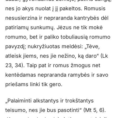
nes jo akys nuolat į jį pakeltos. Romusis
nesusierzina ir nepraranda kantrybės dėl
patiriamų sunkumų. Jėzus ne tik mokė
romumo, bet ir paliko tobuliausią romumo
pavyzdį; nukryžiuotas meldėsi: „Tėve,
atleisk jiems, nes jie nežino, ką daro“ (Lk
23, 34). Taip pat ir romus žmogus net
kentėdamas nepraranda ramybės ir savo
priešams linki tik gero.
„Palaiminti alkstantys ir trokštantys
teisumo, nes jie bus pasotinti“ (Mt 5, 6).