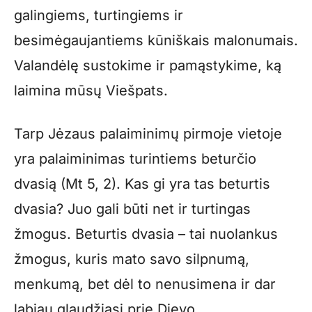
galingiems, turtingiems ir
besimėgaujantiems kūniškais malonumais.
Valandėlę sustokime ir pamąstykime, ką
laimina mūsų Viešpats.
Tarp Jėzaus palaiminimų pirmoje vietoje
yra palaiminimas turintiems beturčio
dvasią (Mt 5, 2). Kas gi yra tas beturtis
dvasia? Juo gali būti net ir turtingas
žmogus. Beturtis dvasia – tai nuolankus
žmogus, kuris mato savo silpnumą,
menkumą, bet dėl to nenusimena ir dar
labiau glaudžiasi prie Dievo.