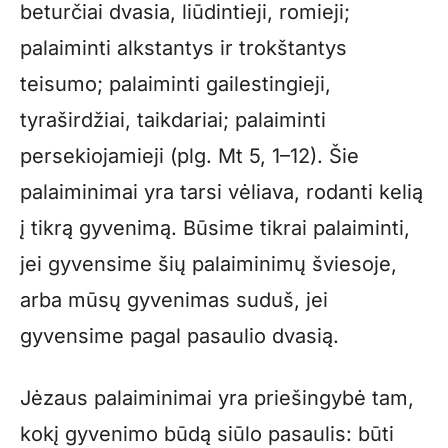
beturčiai dvasia, liūdintieji, romieji;
palaiminti alkstantys ir trokštantys
teisumo; palaiminti gailestingieji,
tyraširdžiai, taikdariai; palaiminti
persekiojamieji (plg. Mt 5, 1–12). Šie
palaiminimai yra tarsi vėliava, rodanti kelią
į tikrą gyvenimą. Būsime tikrai palaiminti,
jei gyvensime šių palaiminimų šviesoje,
arba mūsų gyvenimas suduš, jei
gyvensime pagal pasaulio dvasią.
Jėzaus palaiminimai yra priešingybė tam,
kokį gyvenimo būdą siūlo pasaulis: būti