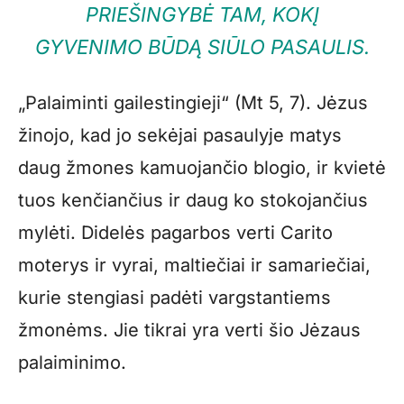
PRIEŠINGYBĖ TAM, KOKĮ
GYVENIMO BŪDĄ SIŪLO PASAULIS.
„Palaiminti gailestingieji“ (Mt 5, 7). Jėzus
žinojo, kad jo sekėjai pasaulyje matys
daug žmones kamuojančio blogio, ir kvietė
tuos kenčiančius ir daug ko stokojančius
mylėti. Didelės pagarbos verti Carito
moterys ir vyrai, maltiečiai ir samariečiai,
kurie stengiasi padėti vargstantiems
žmonėms. Jie tikrai yra verti šio Jėzaus
palaiminimo.