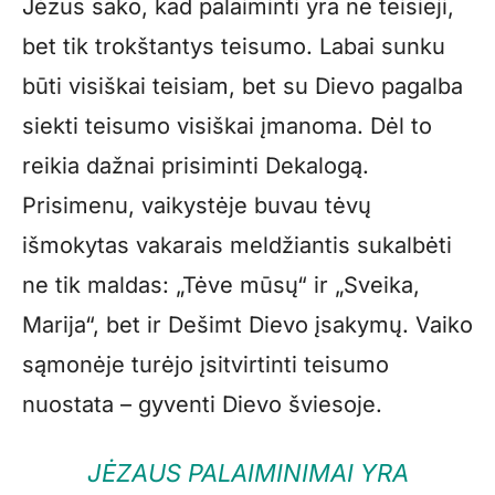
Jėzus sako, kad palaiminti yra ne teisieji,
bet tik trokštantys teisumo. Labai sunku
būti visiškai teisiam, bet su Dievo pagalba
siekti teisumo visiškai įmanoma. Dėl to
reikia dažnai prisiminti Dekalogą.
Prisimenu, vaikystėje buvau tėvų
išmokytas vakarais meldžiantis sukalbėti
ne tik maldas: „Tėve mūsų“ ir „Sveika,
Marija“, bet ir Dešimt Dievo įsakymų. Vaiko
sąmonėje turėjo įsitvirtinti teisumo
nuostata – gyventi Dievo šviesoje.
JĖZAUS PALAIMINIMAI YRA