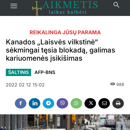
REIKALINGA JŪSŲ PARAMA
Kanados „Laisvės vilkstinė“
sėkmingai tęsia blokadą, galimas
kariuomenės įsikišimas
ŠALTINIS
AFP-BNS
2022 02 12 15:02
988