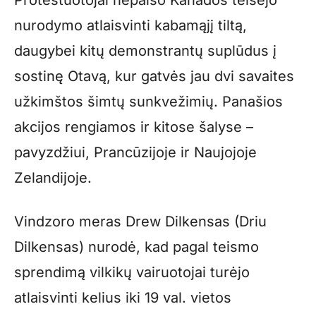
Protestuotojai nepaiso Kanados teisėjo
nurodymo atlaisvinti kabamąjį tiltą,
daugybei kitų demonstrantų suplūdus į
sostinę Otavą, kur gatvės jau dvi savaites
užkimštos šimtų sunkvežimių. Panašios
akcijos rengiamos ir kitose šalyse –
pavyzdžiui, Prancūzijoje ir Naujojoje
Zelandijoje.
Vindzoro meras Drew Dilkensas (Driu
Dilkensas) nurodė, kad pagal teismo
sprendimą vilkikų vairuotojai turėjo
atlaisvinti kelius iki 19 val. vietos