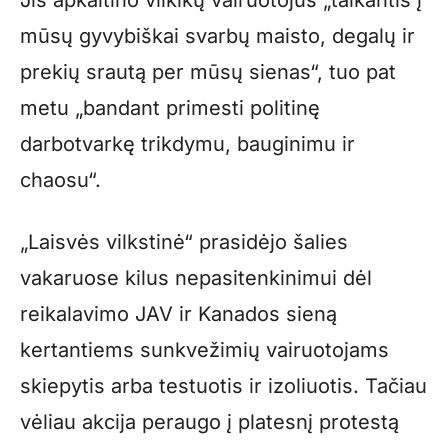
Jis apkaltino vilkikų vairuotojus „taikantis į
mūsų gyvybiškai svarbų maisto, degalų ir
prekių srautą per mūsų sienas“, tuo pat
metu „bandant primesti politinę
darbotvarkę trikdymu, bauginimu ir
chaosu“.
„Laisvės vilkstinė“ prasidėjo šalies
vakaruose kilus nepasitenkinimui dėl
reikalavimo JAV ir Kanados sieną
kertantiems sunkvežimių vairuotojams
skiepytis arba testuotis ir izoliuotis. Tačiau
vėliau akcija peraugo į platesnį protestą