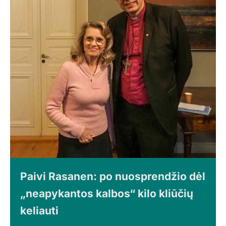
Paivi Rasanen: po nuosprendžio dėl
„neapykantos kalbos“ kilo kliūčių
keliauti