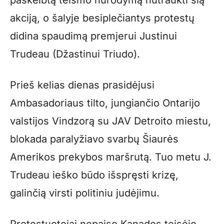
paskelbtą teismo nurodymą nutraukti šią
akciją, o šalyje besiplečiantys protestų
didina spaudimą premjerui Justinui
Trudeau (Džastinui Triudo).
Prieš kelias dienas prasidėjusi
Ambasadoriaus tilto, jungiančio Ontarijo
valstijos Vindzorą su JAV Detroito miestu,
blokada paralyžiavo svarbų Šiaurės
Amerikos prekybos maršrutą. Tuo metu J.
Trudeau ieško būdo išspręsti krizę,
galinčią virsti politiniu judėjimu.