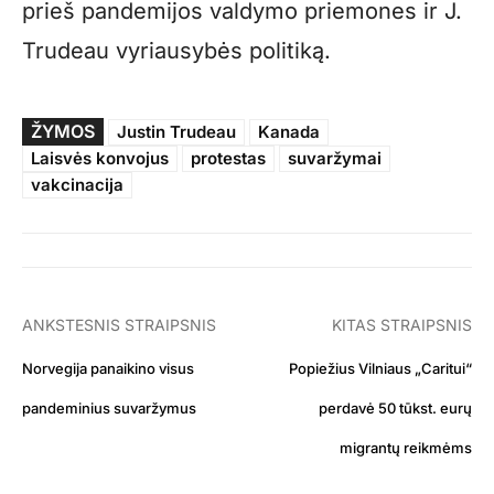
prieš pandemijos valdymo priemones ir J.
Trudeau vyriausybės politiką.
ŽYMOS
Justin Trudeau
Kanada
Laisvės konvojus
protestas
suvaržymai
vakcinacija
ANKSTESNIS STRAIPSNIS
KITAS STRAIPSNIS
Norvegija panaikino visus
Popiežius Vilniaus „Caritui“
pandeminius suvaržymus
perdavė 50 tūkst. eurų
migrantų reikmėms