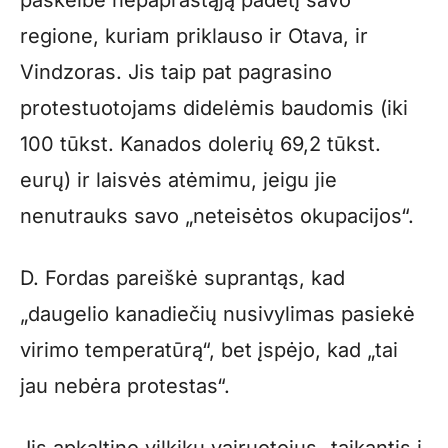
paskelbė nepaprastąją padėtį savo
regione, kuriam priklauso ir Otava, ir
Vindzoras. Jis taip pat pagrasino
protestuotojams didelėmis baudomis (iki
100 tūkst. Kanados dolerių 69,2 tūkst.
eurų) ir laisvės atėmimu, jeigu jie
nenutrauks savo „neteisėtos okupacijos“.
D. Fordas pareiškė suprantąs, kad
„daugelio kanadiečių nusivylimas pasiekė
virimo temperatūrą“, bet įspėjo, kad „tai
jau nebėra protestas“.