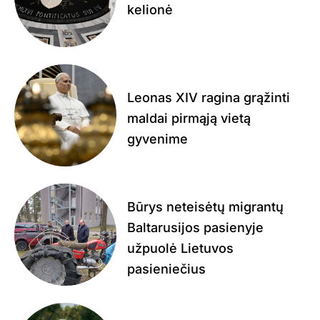
kelionė
Leonas XIV ragina grąžinti
maldai pirmąją vietą
gyvenime
Būrys neteisėtų migrantų
Baltarusijos pasienyje
užpuolė Lietuvos
pasieniečius