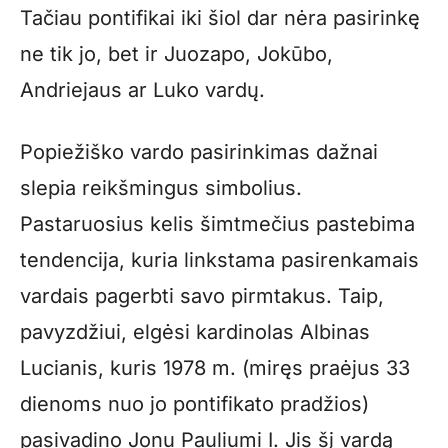
Tačiau pontifikai iki šiol dar nėra pasirinkę
ne tik jo, bet ir Juozapo, Jokūbo,
Andriejaus ar Luko vardų.
Popiežiško vardo pasirinkimas dažnai
slepia reikšmingus simbolius.
Pastaruosius kelis šimtmečius pastebima
tendencija, kuria linkstama pasirenkamais
vardais pagerbti savo pirmtakus. Taip,
pavyzdžiui, elgėsi kardinolas Albinas
Lucianis, kuris 1978 m. (miręs praėjus 33
dienoms nuo jo pontifikato pradžios)
pasivadino Jonu Pauliumi I. Jis šį vardą