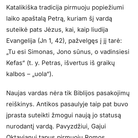
Katalikiška tradicija pirmuoju popiežiumi
laiko apaštalą Petrą, kuriam šį vardą
suteikė pats Jėzus, kai, kaip liudija
Evangelija (Jn 1, 42), pažvelgęs į jį tarė:
„Tu esi Simonas, Jono sūnus, o vadinsiesi
Kefas“ (t. y. Petras, išvertus iš graikų
kalbos – „uola“).
Naujas vardas nėra tik Biblijos pasakojimų
reiškinys. Antikos pasaulyje taip pat buvo
įprasta suteikti žmogui naują jo statusą
nurodantį vardą. Pavyzdžiui, Gajui
Oktavianui tapus pirmuoju Romos