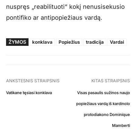
nuspręs „reabilituoti“ kokį nenusisekusio
pontifiko ar antipopiežiaus vardą.
ŽYMOS
konklava
Popiežius
tradicija
Vardai
ANKSTESNIS STRAIPSNIS
KITAS STRAIPSNIS
Vatikane tęsiasi konklava
Visas pasaulis sužinos naujo
popiežiaus vardą iš kardinolo
protodiakono Dominique
Mamberti