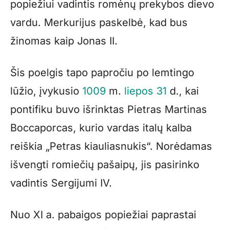
popiežiui vadintis romėnų prekybos dievo
vardu. Merkurijus paskelbė, kad bus
žinomas kaip Jonas II.
Šis poelgis tapo papročiu po lemtingo
lūžio, įvykusio
1009
m.
liepos 31
d., kai
pontifiku buvo išrinktas Pietras Martinas
Boccaporcas, kurio vardas italų kalba
reiškia „Petras kiauliasnukis“. Norėdamas
išvengti romiečių pašaipų, jis pasirinko
vadintis Sergijumi IV.
Nuo XI a. pabaigos popiežiai paprastai