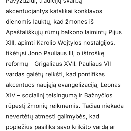
Pavyzdžiui, tradicijų svarbą
akcentuojantys katalikai konklavos
dienomis lauktų, kad žmones iš
Apaštališkųjų rūmų balkono laimintų Pijus
XIII, apimti Karolio Wojtylos nostalgijos,
tikėtųsi Jono Pauliaus III, o ištroškę
reformų – Grigaliaus XVII. Pauliaus VII
vardas galėtų reikšti, kad pontifikas
akcentuos naująją evangelizaciją, Leonas
XIV – socialinį teisingumą ir Bažnyčios
rūpestį žmonių reikmėmis. Tačiau niekada
nevertėtų atmesti galimybės, kad
popiežius pasiliks savo krikšto vardą ar