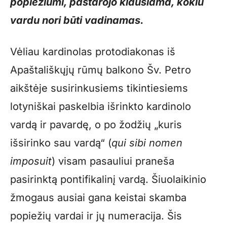
popiežiumi, pastarojo klausiama, kokiu
vardu nori būti vadinamas.
Vėliau kardinolas protodiakonas iš
Apaštališkųjų rūmų balkono Šv. Petro
aikštėje susirinkusiems tikintiesiems
lotyniškai paskelbia išrinkto kardinolo
vardą ir pavardę, o po žodžių „kuris
išsirinko sau vardą“ (
qui sibi nomen
imposuit
) visam pasauliui praneša
pasirinktą pontifikalinį vardą. Šiuolaikinio
žmogaus ausiai gana keistai skamba
popiežių vardai ir jų numeracija. Šis