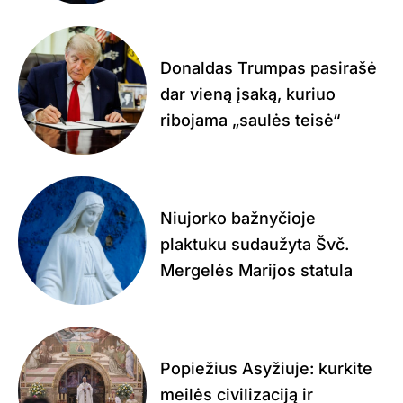
Donaldas Trumpas pasirašė
dar vieną įsaką, kuriuo
ribojama „saulės teisė“
Niujorko bažnyčioje
plaktuku sudaužyta Švč.
Mergelės Marijos statula
Popiežius Asyžiuje: kurkite
meilės civilizaciją ir