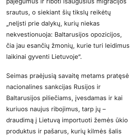
pajėgumus ir riboti išaugusius migracijos
srautus, o siekiant šių tikslų reikėtų
„nelįsti prie dalykų, kurių niekas
nekvestionuoja: Baltarusijos opozicijos,
čia jau esančių žmonių, kurie turi leidimus
laikinai gyventi Lietuvoje“.
Seimas praėjusią savaitę metams pratęsė
nacionalines sankcijas Rusijos ir
Baltarusijos piliečiams, įvesdamas ir kai
kuriuos naujus ribojimus, tarp jų –
draudimą į Lietuvą importuoti žemės ūkio
produktus ir pašarus, kurių kilmės šalis