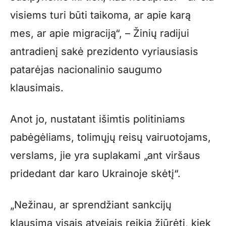
visiems turi būti taikoma, ar apie karą
mes, ar apie migraciją“, – Žinių radijui
antradienį sakė prezidento vyriausiasis
patarėjas nacionalinio saugumo
klausimais.
Anot jo, nustatant išimtis politiniams
pabėgėliams, tolimųjų reisų vairuotojams,
verslams, jie yra suplakami „ant viršaus
pridedant dar karo Ukrainoje skėtį“.
„Nežinau, ar sprendžiant sankcijų
klausimą visais atvejais reikia žiūrėti, kiek