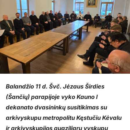
Balandžio 11 d. Švč. Jėzaus Širdies
(Šančių) parapijoje vyko Kauno I
dekanato dvasininkų susitikimas su
arkivyskupu metropolitu Kęstučiu Kėvalu
ir arkivyskupijos augziliaru vyskupu