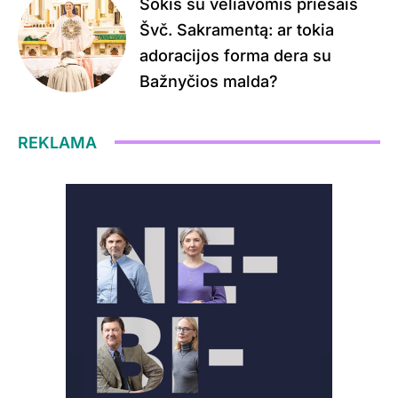
Šokis su vėliavomis priešais
Švč. Sakramentą: ar tokia
adoracijos forma dera su
Bažnyčios malda?
REKLAMA