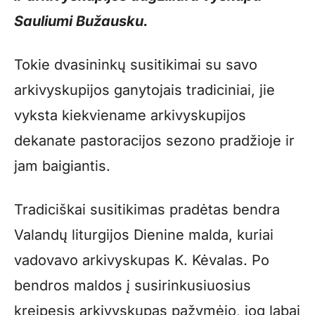
Sauliumi Bužausku.
Tokie dvasininkų susitikimai su savo
arkivyskupijos ganytojais tradiciniai, jie
vyksta kiekviename arkivyskupijos
dekanate pastoracijos sezono pradžioje ir
jam baigiantis.
Tradiciškai susitikimas pradėtas bendra
Valandų liturgijos Dienine malda, kuriai
vadovavo arkivyskupas K. Kėvalas. Po
bendros maldos į susirinkusiuosius
kreipęsis arkivyskupas pažymėjo, jog labai