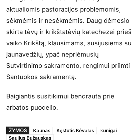
aktualiomis pastoracijos problemomis,
sėkmėmis ir nesėkmėmis. Daug dėmesio
skirta tėvų ir krikštatėvių katechezei prieš
vaiko Krikštą, klausimams, susijusiems su
jaunavedžių, ypač nepriėmusių
Sutvirtinimo sakramento, rengimui priimti
Santuokos sakramentą.
Baigiantis susitikimui bendrauta prie
arbatos puodelio.
ŽYMOS
Kaunas
Kęstutis Kėvalas
kunigai
Saulius Bužauskas