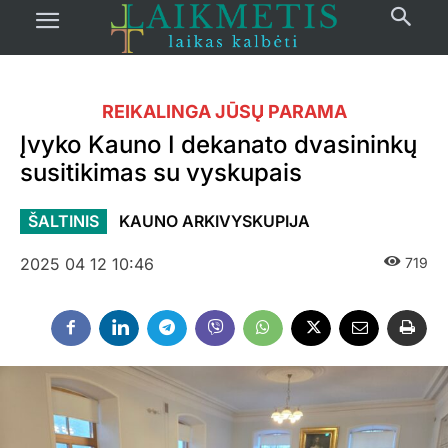
REIKALINGA JŪSŲ PARAMA
Įvyko Kauno I dekanato dvasininkų
susitikimas su vyskupais
ŠALTINIS
KAUNO ARKIVYSKUPIJA
2025 04 12 10:46
719