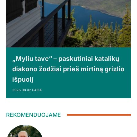
„Myliu tave“ – paskutiniai katalikų
diakono žodžiai prieš mirtiną grizlio
išpuolį
2026 08 02 04:54
REKOMENDUOJAME