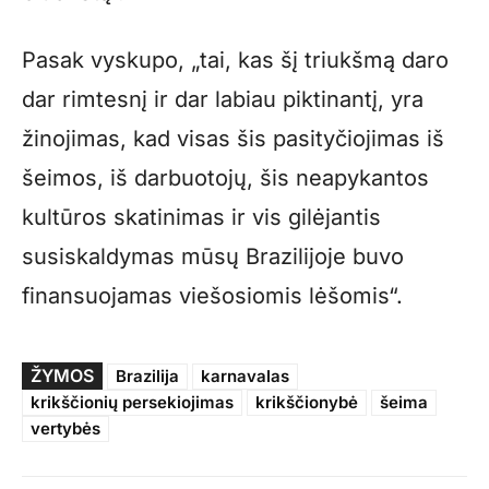
Pasak vyskupo, „tai, kas šį triukšmą daro
dar rimtesnį ir dar labiau piktinantį, yra
žinojimas, kad visas šis pasityčiojimas iš
šeimos, iš darbuotojų, šis neapykantos
kultūros skatinimas ir vis gilėjantis
susiskaldymas mūsų Brazilijoje buvo
finansuojamas viešosiomis lėšomis“.
ŽYMOS
Brazilija
karnavalas
krikščionių persekiojimas
krikščionybė
šeima
vertybės