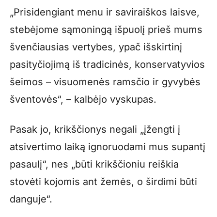
„Prisidengiant menu ir saviraiškos laisve,
stebėjome sąmoningą išpuolį prieš mums
švenčiausias vertybes, ypač išskirtinį
pasityčiojimą iš tradicinės, konservatyvios
šeimos – visuomenės ramsčio ir gyvybės
šventovės“, – kalbėjo vyskupas.
Pasak jo, krikščionys negali „įžengti į
atsivertimo laiką ignoruodami mus supantį
pasaulį“, nes „būti krikščioniu reiškia
stovėti kojomis ant žemės, o širdimi būti
danguje“.