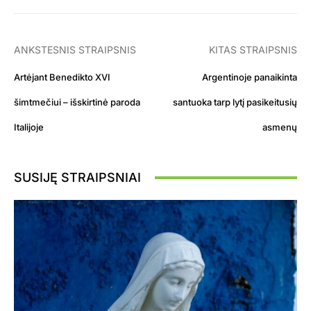
ANKSTESNIS STRAIPSNIS
KITAS STRAIPSNIS
Artėjant Benedikto XVI
Argentinoje panaikinta
šimtmečiui – išskirtinė paroda
santuoka tarp lytį pasikeitusių
Italijoje
asmenų
SUSIJĘ STRAIPSNIAI