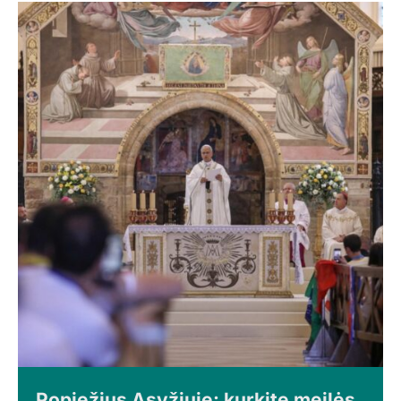
Popiežius Asyžiuje: kurkite meilės