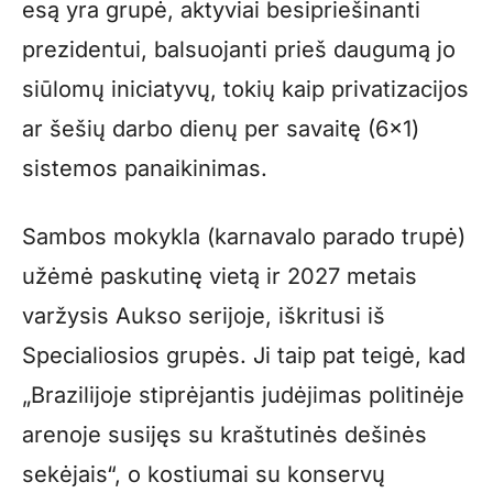
esą yra grupė, aktyviai besipriešinanti
prezidentui, balsuojanti prieš daugumą jo
siūlomų iniciatyvų, tokių kaip privatizacijos
ar šešių darbo dienų per savaitę (6×1)
sistemos panaikinimas.
Sambos mokykla (karnavalo parado trupė)
užėmė paskutinę vietą ir 2027 metais
varžysis Aukso serijoje, iškritusi iš
Specialiosios grupės. Ji taip pat teigė, kad
„Brazilijoje stiprėjantis judėjimas politinėje
arenoje susijęs su kraštutinės dešinės
sekėjais“, o kostiumai su konservų