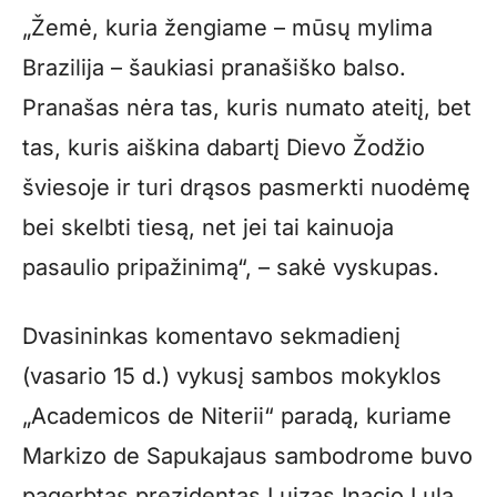
„Žemė, kuria žengiame – mūsų mylima
Brazilija – šaukiasi pranašiško balso.
Pranašas nėra tas, kuris numato ateitį, bet
tas, kuris aiškina dabartį Dievo Žodžio
šviesoje ir turi drąsos pasmerkti nuodėmę
bei skelbti tiesą, net jei tai kainuoja
pasaulio pripažinimą“, – sakė vyskupas.
Dvasininkas komentavo sekmadienį
(vasario 15 d.) vykusį sambos mokyklos
„Academicos de Niterii“ paradą, kuriame
Markizo de Sapukajaus sambodrome buvo
pagerbtas prezidentas Luizas Inacio Lula