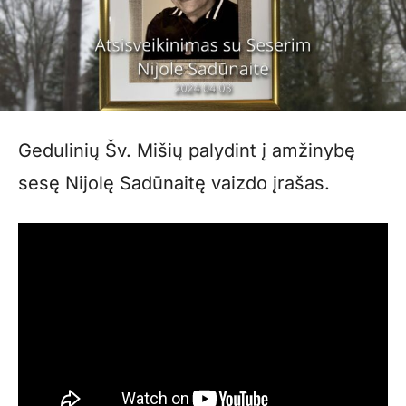
Gedulinių Šv. Mišių palydint į amžinybę
sesę Nijolę Sadūnaitę vaizdo įrašas.