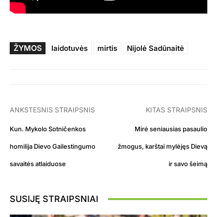
ŽYMOS
laidotuvės
mirtis
Nijolė Sadūnaitė
ANKSTESNIS STRAIPSNIS
KITAS STRAIPSNIS
Kun. Mykolo Sotničenkos
Mirė seniausias pasaulio
homilija Dievo Gailestingumo
žmogus, karštai mylėjęs Dievą
savaitės atlaiduose
ir savo šeimą
SUSIJĘ STRAIPSNIAI