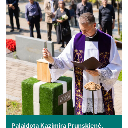
Palaidota Kazimira Prunskienė,