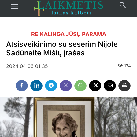
REIKALINGA JŪSŲ PARAMA
Atsisveikinimo su seserim Nijole
Sadūnaite Mišių įrašas
2024 04 06 01:35
174