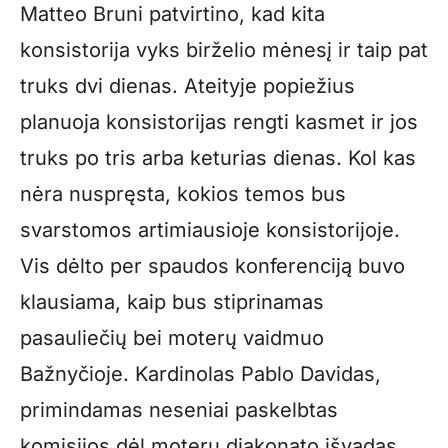
Matteo Bruni patvirtino, kad kita
konsistorija vyks birželio mėnesį ir taip pat
truks dvi dienas. Ateityje popiežius
planuoja konsistorijas rengti kasmet ir jos
truks po tris arba keturias dienas. Kol kas
nėra nuspręsta, kokios temos bus
svarstomos artimiausioje konsistorijoje.
Vis dėlto per spaudos konferenciją buvo
klausiama, kaip bus stiprinamas
pasauliečių bei moterų vaidmuo
Bažnyčioje. Kardinolas Pablo Davidas,
primindamas neseniai paskelbtas
komisijos dėl moterų diakonato išvadas,