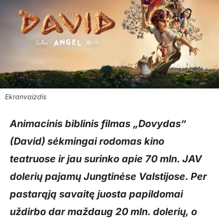
Ekranvaizdis
Animacinis biblinis filmas „Dovydas“
(David) sėkmingai rodomas kino
teatruose ir jau surinko apie 70 mln. JAV
dolerių pajamų Jungtinėse Valstijose. Per
pastarąją savaitę juosta papildomai
uždirbo dar maždaug 20 mln. dolerių, o