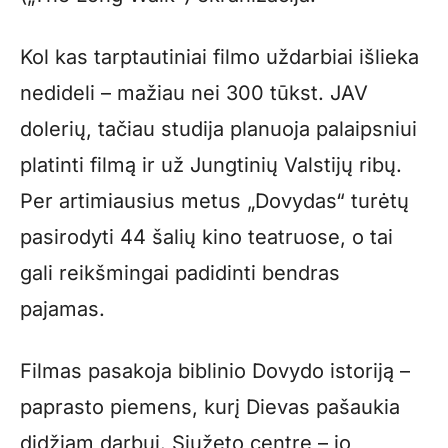
Kol kas tarptautiniai filmo uždarbiai išlieka
nedideli – mažiau nei 300 tūkst. JAV
dolerių, tačiau studija planuoja palaipsniui
platinti filmą ir už Jungtinių Valstijų ribų.
Per artimiausius metus „Dovydas“ turėtų
pasirodyti 44 šalių kino teatruose, o tai
gali reikšmingai padidinti bendras
pajamas.
Filmas pasakoja biblinio Dovydo istoriją –
paprasto piemens, kurį Dievas pašaukia
didžiam darbui. Siužeto centre – jo