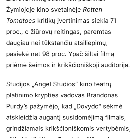
Žymiojoje kino svetainėje
Rotten
Tomatoes
kritikų įvertinimas siekia 71
proc., o žiūrovų reitingas, paremtas
daugiau nei tūkstančiu atsiliepimų,
pasiekė net 98 proc. Ypač šiltai filmą
priėmė šeimos ir krikščioniškoji auditorija.
Studijos „Angel Studios” kino teatrų
platinimo krypties vadovas Brandonas
Purdy’s pažymėjo, kad „Dovydo“ sėkmė
atskleidžia augantį susidomėjimą filmais,
grindžiamais krikščioniškomis vertybėmis,