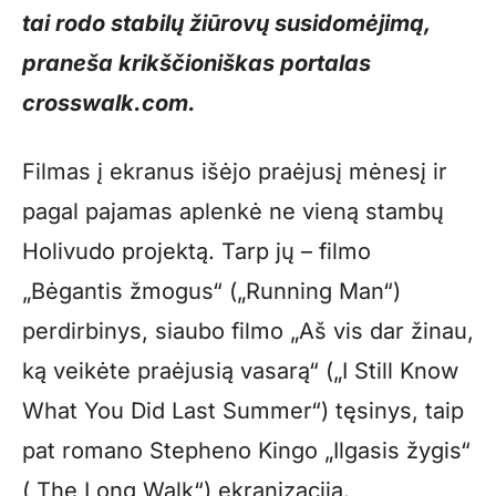
tai rodo stabilų žiūrovų susidomėjimą,
praneša krikščioniškas portalas
crosswalk.com.
Filmas į ekranus išėjo praėjusį mėnesį ir
pagal pajamas aplenkė ne vieną stambų
Holivudo projektą. Tarp jų – filmo
„Bėgantis žmogus“ („Running Man“)
perdirbinys, siaubo filmo „Aš vis dar žinau,
ką veikėte praėjusią vasarą“ („I Still Know
What You Did Last Summer“) tęsinys, taip
pat romano Stepheno Kingo „Ilgasis žygis“
(„The Long Walk“) ekranizacija.