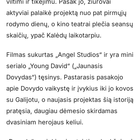
viltimi ir tikėjimu. Pasak jo, žiūrovai
aktyviai palaikė projektą nuo pat pirmųjų
rodymo dienų, o kino teatrai plečia seansų
skaičių, ypač Kalėdų laikotarpiu.
Filmas sukurtas „Angel Studios“ ir yra mini
serialo „Young David“ („Jaunasis
Dovydas“) tęsinys. Pastarasis pasakojo
apie Dovydo vaikystę ir įvykius iki jo kovos
su Galijotu, o naujasis projektas šią istoriją
pratęsia, daugiau dėmesio skirdamas
dvasiniam herojaus keliui.