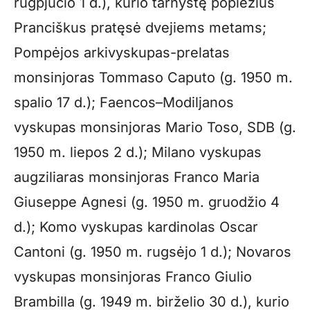
rugpjūčio 1 d.), kurio tarnystę popiežius
Pranciškus pratęsė dvejiems metams;
Pompėjos arkivyskupas-prelatas
monsinjoras Tommaso Caputo (g. 1950 m.
spalio 17 d.); Faencos–Modiljanos
vyskupas monsinjoras Mario Toso, SDB (g.
1950 m. liepos 2 d.); Milano vyskupas
augziliaras monsinjoras Franco Maria
Giuseppe Agnesi (g. 1950 m. gruodžio 4
d.); Komo vyskupas kardinolas Oscar
Cantoni (g. 1950 m. rugsėjo 1 d.); Novaros
vyskupas monsinjoras Franco Giulio
Brambilla (g. 1949 m. birželio 30 d.), kurio