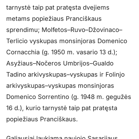
tarnystė taip pat pratęsta dvejiems
metams popiežiaus Pranciškaus
sprendimu; Molfetos–Ruvo–Džovinaco–
Terlicio vyskupas monsinjoras Domenico
Cornacchia (g. 1950 m. vasario 13 d.);
Asyžiaus–Nočeros Umbrijos–Gualdo
Tadino arkivyskupas–vyskupas ir Folinjo
arkivyskupas–vyskupas monsinjoras
Domenico Sorrentino (g. 1948 m. gegužės
16 d.), kurio tarnystė taip pat pratęsta
popiežiaus Pranciškaus.
Galiausiai laukiama naujojo Sasarijaus