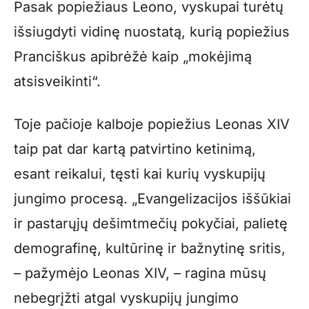
Pasak popiežiaus Leono, vyskupai turėtų
išsiugdyti vidinę nuostatą, kurią popiežius
Pranciškus apibrėžė kaip „mokėjimą
atsisveikinti“.
Toje pačioje kalboje popiežius Leonas XIV
taip pat dar kartą patvirtino ketinimą,
esant reikalui, tęsti kai kurių vyskupijų
jungimo procesą. „Evangelizacijos iššūkiai
ir pastarųjų dešimtmečių pokyčiai, palietę
demografinę, kultūrinę ir bažnytinę sritis,
– pažymėjo Leonas XIV, – ragina mūsų
nebegrįžti atgal vyskupijų jungimo