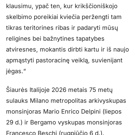
klausimu, ypač ten, kur krikščioniškojo
skelbimo poreikiai kviečia peržengti tam
tikras teritorines ribas ir padaryti mūsų
religines bei bažnytines tapatybes
atviresnes, mokantis dirbti kartu ir iš naujo
apmąstyti pastoracinę veiklą, suvienijant
jėgas.“
Šiaurės Italijoje 2026 metais 75 metų
sulauks Milano metropolitas arkivyskupas
monsinjoras Mario Enrico Delpini (liepos
29 d.) ir Bergamo vyskupas monsinjoras
Francesco Beschi (rugpjūčio 6 d.).