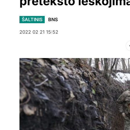
preteksto ieškojim
ŠALTINIS
BNS
2022 02 21 15:52