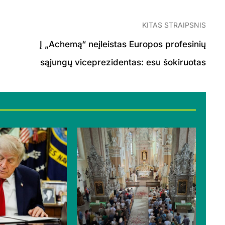
KITAS STRAIPSNIS
Į „Achemą“ neįleistas Europos profesinių
sąjungų viceprezidentas: esu šokiruotas