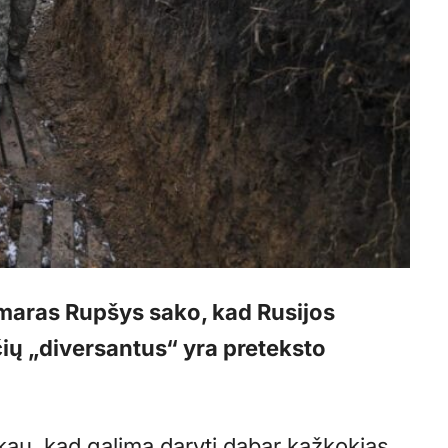
maras Rupšys sako, kad Rusijos
ių „diversantus“ yra preteksto
kau, kad galima daryti dabar kažkokias