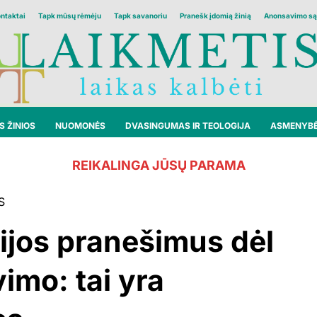
ontaktai
Tapk mūsų rėmėju
Tapk savanoriu
Pranešk įdomią žinią
Anonsavimo są
 ŽINIOS
NUOMONĖS
DVASINGUMAS IR TEOLOGIJA
ASMENYB
REIKALINGA JŪSŲ PARAMA
S
ijos pranešimus dėl
imo: tai yra