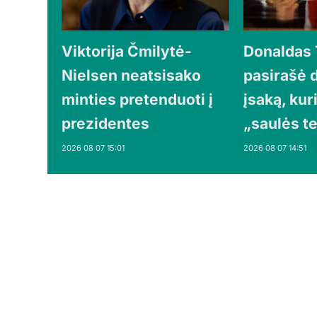
Viktorija Čmilytė-
Donaldas
Nielsen neatsisako
pasirašė 
minties pretenduoti į
įsaką, kur
prezidentes
„saulės t
2026 08 07 15:01
2026 08 07 14:51