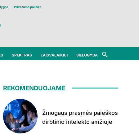
lygos
Privatumo politika
ĖS
SPEKTRAS
LAISVALAIKIUI
SIELOGYDA
REKOMENDUOJAME
Žmogaus prasmės paieškos
dirbtinio intelekto amžiuje