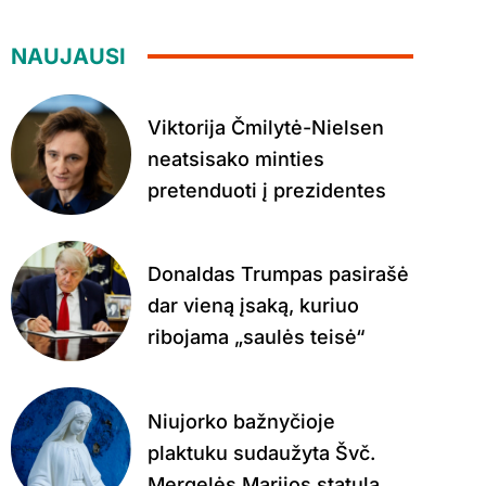
NAUJAUSI
Viktorija Čmilytė-Nielsen
neatsisako minties
pretenduoti į prezidentes
Donaldas Trumpas pasirašė
dar vieną įsaką, kuriuo
ribojama „saulės teisė“
Niujorko bažnyčioje
plaktuku sudaužyta Švč.
Mergelės Marijos statula