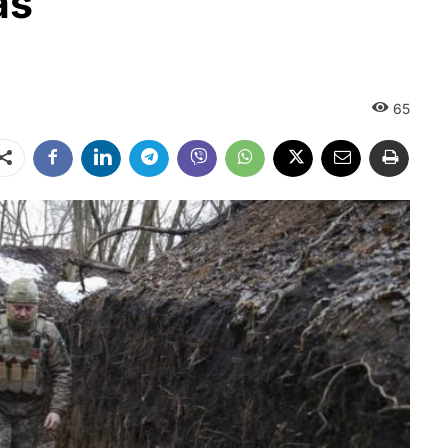
as
65
Dalintis