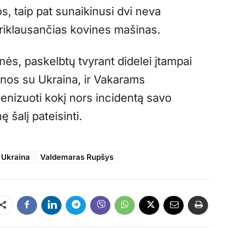
nos, taip pat sunaikinusi dvi neva
iklausančias kovines mašinas.
inės, paskelbtų tvyrant didelei įtampai
enos su Ukraina, ir Vakarams
enizuoti kokį nors incidentą savo
ę šalį pateisinti.
Ukraina
Valdemaras Rupšys
Dalintis