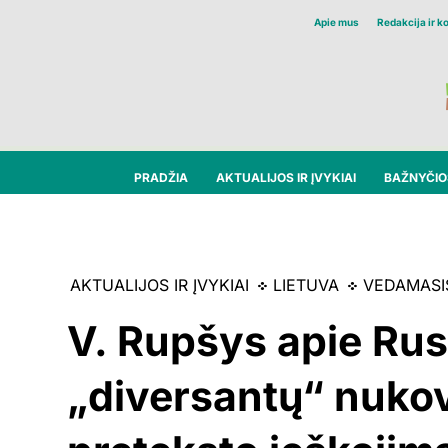
Apie mus
Redakcija ir k
PRADŽIA
AKTUALIJOS IR ĮVYKIAI
BAŽNYČIOS
AKTUALIJOS IR ĮVYKIAI
LIETUVA
VEDAMASI
V. Rupšys apie Rus
„diversantų“ nukov