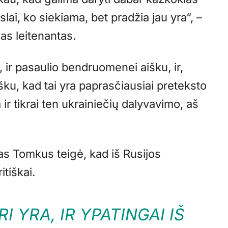
slai, ko siekiama, bet pradžia jau yra“, –
as leitenantas.
 ir pasaulio bendruomenei aišku, ir,
ku, kad tai yra paprasčiausiai preteksto
 ir tikrai ten ukrainiečių dalyvavimo, aš
as Tomkus teigė, kad iš Rusijos
itiškai.
I YRA, IR YPATINGAI IŠ