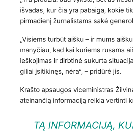
išvadas, kur čia yra pabaiga, kokie tik
pirmadienį žurnalistams sakė generol
„Visiems turbūt aišku – ir mums aišku,
manyčiau, kad kai kuriems rusams aiš
ieškojimas ir dirbtinė sukurta situacija
giliai įsitikinęs, nėra“, – pridūrė jis.
Krašto apsaugos viceministras Žilvin
ateinančią informaciją reikia vertinti kr
TĄ INFORMACIJĄ, KUR