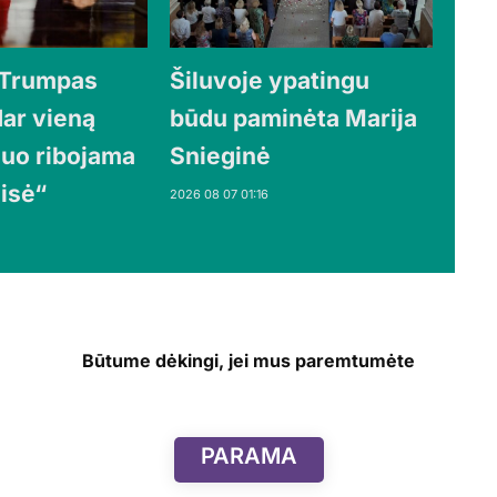
 Trumpas
Šiluvoje ypatingu
dar vieną
būdu paminėta Marija
iuo ribojama
Snieginė
eisė“
2026 08 07 01:16
Būtume dėkingi, jei mus paremtumėte
PARAMA