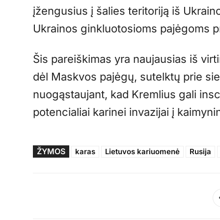
įžengusius į šalies teritoriją iš Ukrai
Ukrainos ginkluotosioms pajėgoms pr
Šis pareiškimas yra naujausias iš virt
dėl Maskvos pajėgų, sutelktų prie si
nuogąstaujant, kad Kremlius gali insc
potencialiai karinei invazijai į kaimynin
ŽYMOS
karas
Lietuvos kariuomenė
Rusija