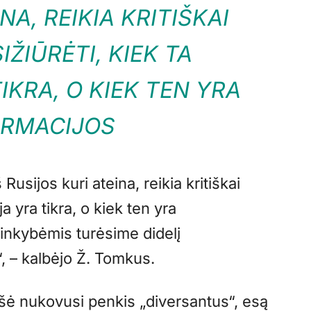
NA, REIKIA KRITIŠKAI
IŽIŪRĖTI, KIEK TA
IKRA, O KIEK TEN YRA
ORMACIJOS
š Rusijos kuri ateina, reikia kritiškai
ija yra tikra, o kiek ten yra
linkybėmis turėsime didelį
“, – kalbėjo Ž. Tomkus.
šė nukovusi penkis „diversantus“, esą