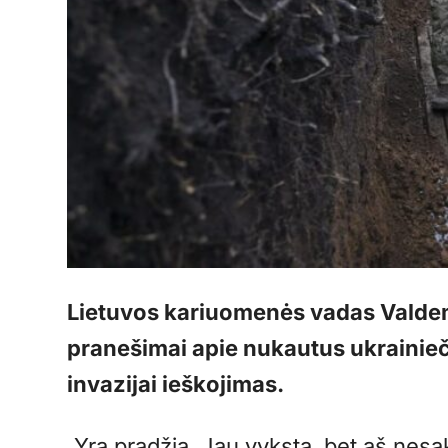
Lietuvos kariuomenės vadas Valde
pranešimai apie nukautus ukrainieč
invazijai ieškojimas.
„Yra pradžia. Jau vyksta, bet aš nesa