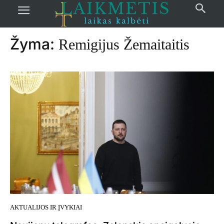
Pradžia
žymos
Remigijus Žemaitaitis
Žyma:
Remigijus Žemaitaitis
AKTUALIJOS IR ĮVYKIAI