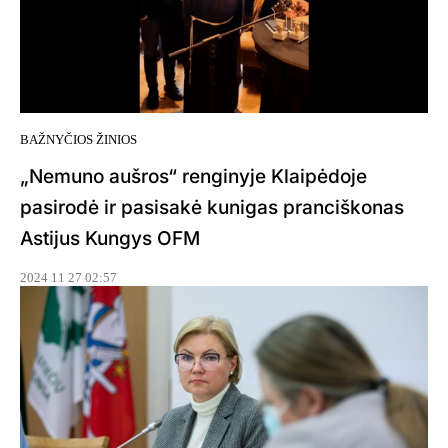
BAŽNYČIOS ŽINIOS
„Nemuno aušros“ renginyje Klaipėdoje
pasirodė ir pasisakė kunigas pranciškonas
Astijus Kungys OFM
2024 11 27 02:57