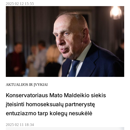
2025 02 12 15:55
AKTUALIJOS IR ĮVYKIAI
Konservatoriaus Mato Maldeikio siekis
įteisinti homoseksualų partnerystę
entuziazmo tarp kolegų nesukėlė
2025 02 11 18:34