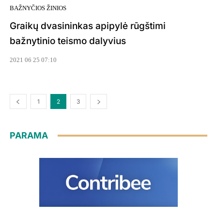
BAŽNYČIOS ŽINIOS
Graikų dvasininkas apipylė rūgštimi
bažnytinio teismo dalyvius
2021 06 25 07:10
1
2
3
PARAMA