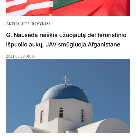
AKTUALIJOS IR ĮVYKIAI
G. Nausėda reiškia užuojautą dėl teroristinio
išpuolio aukų, JAV smūgiuoja Afganistane
2021 08 28 08:18