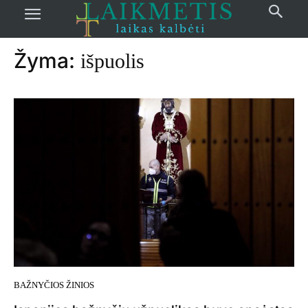
Pradžia
žymos
Išpuolis
Žyma:
išpuolis
BAŽNYČIOS ŽINIOS