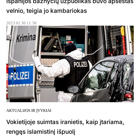
Ispanijos bažnyčių užpuolikas buvo apsėstas
velnio, teigia jo kambariokas
2023 01 30 11:58
AKTUALIJOS IR ĮVYKIAI
Vokietijoje suimtas iranietis, kaip įtariama,
rengęs islamistinį išpuolį