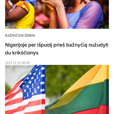
BAŽNYČIOS ŽINIOS
Nigerijoje per išpuolį prieš bažnyčią nužudyti
du krikščionys
2021 11 03 08:06