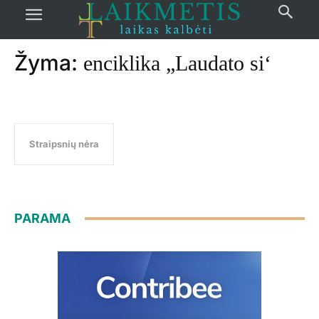
Pradžia
žymos
Enciklika „Laudato si‘
Žyma:
enciklika „Laudato si‘
Straipsnių nėra
PARAMA