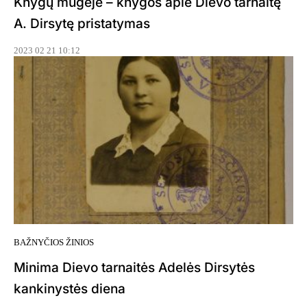
Knygų mugėje – knygos apie Dievo tarnaitę
A. Dirsytę pristatymas
2023 02 21 10:12
BAŽNYČIOS ŽINIOS
Minima Dievo tarnaitės Adelės Dirsytės
kankinystės diena