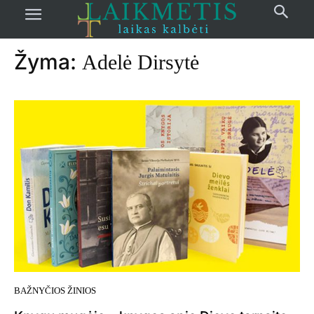
Pradžia
žymos
Adelė Dirsytė
Žyma:
Adelė Dirsytė
BAŽNYČIOS ŽINIOS