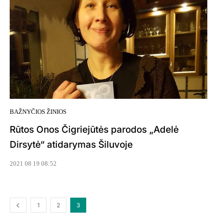
BAŽNYČIOS ŽINIOS
Rūtos Onos Čigriejūtės parodos „Adelė
Dirsytė“ atidarymas Šiluvoje
2021 08 19 08:52
1
2
3