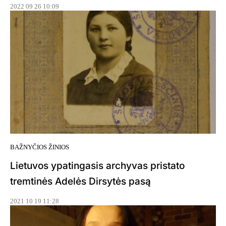
2022 09 26 10:09
BAŽNYČIOS ŽINIOS
Lietuvos ypatingasis archyvas pristato
tremtinės Adelės Dirsytės pasą
2021 10 19 11:28