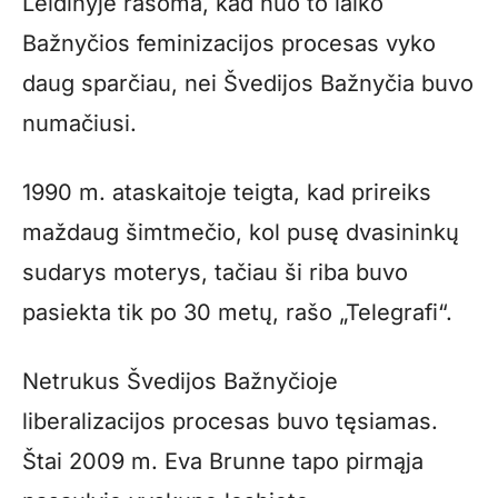
Leidinyje rašoma, kad nuo to laiko
Bažnyčios feminizacijos procesas vyko
daug sparčiau, nei Švedijos Bažnyčia buvo
numačiusi.
1990 m. ataskaitoje teigta, kad prireiks
maždaug šimtmečio, kol pusę dvasininkų
sudarys moterys, tačiau ši riba buvo
pasiekta tik po 30 metų, rašo „Telegrafi“.
Netrukus Švedijos Bažnyčioje
liberalizacijos procesas buvo tęsiamas.
Štai 2009 m. Eva Brunne tapo pirmąja