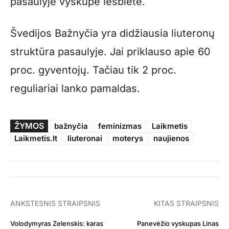
pasaulyje vyskupe lesbiete.
Švedijos Bažnyčia yra didžiausia liuteronų
struktūra pasaulyje. Jai priklauso apie 60
proc. gyventojų. Tačiau tik 2 proc.
reguliariai lanko pamaldas.
ŽYMOS
bažnyčia
feminizmas
Laikmetis
Laikmetis.lt
liuteronai
moterys
naujienos
ANKSTESNIS STRAIPSNIS
KITAS STRAIPSNIS
Volodymyras Zelenskis: karas
Panevėžio vyskupas Linas