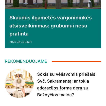
Skaudus ilgametės vargonininkės
atsisveikinimas: grubumui nesu
pratinta
2026 08 05 04:51
REKOMENDUOJAME
Šokis su vėliavomis priešais
Švč. Sakramentą: ar tokia
adoracijos forma dera su
Bažnyčios malda?