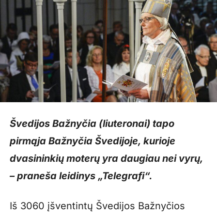
Švedijos Bažnyčia (liuteronai) tapo
pirmąja Bažnyčia Švedijoje, kurioje
dvasininkių moterų yra daugiau nei vyrų,
– praneša leidinys „Telegrafi“.
Iš 3060 įšventintų Švedijos Bažnyčios