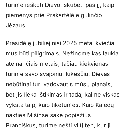
turime ieškoti Dievo, skubėti pas jį, kaip
piemenys prie Prakartėlėje gulinčio
Jėzaus.
Prasidėję jubiliejiniai 2025 metai kviečia
mus būti piligrimais. Nežinome kas laukia
ateinančiais metais, tačiau kiekvienas
turime savo svajonių, lūkesčių. Dievas
nebūtinai turi vadovautis mūsų planais,
bet jis lieka ištikimas ir tada, kai ne viskas
vyksta taip, kaip tikėtumės. Kaip Kalėdų
nakties Mišiose sakė popiežius
Pranciškus, turime nešti viltį ten, kur ji