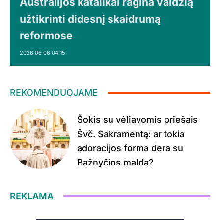
Australijos katalikai ragina valdžią
užtikrinti didesnį skaidrumą
reformose
2026 06 06 04:15
REKOMENDUOJAME
Šokis su vėliavomis priešais
Švč. Sakramentą: ar tokia
adoracijos forma dera su
Bažnyčios malda?
REKLAMA