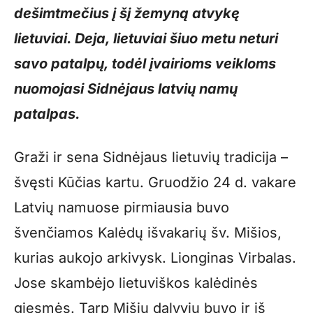
dešimtmečius į šį žemyną atvykę
lietuviai. Deja, lietuviai šiuo metu neturi
savo patalpų, todėl įvairioms veikloms
nuomojasi Sidnėjaus latvių namų
patalpas.
Graži ir sena Sidnėjaus lietuvių tradicija –
švęsti Kūčias kartu. Gruodžio 24 d. vakare
Latvių namuose pirmiausia buvo
švenčiamos Kalėdų išvakarių šv. Mišios,
kurias aukojo arkivysk. Lionginas Virbalas.
Jose skambėjo lietuviškos kalėdinės
giesmės. Tarp Mišių dalyvių buvo ir iš