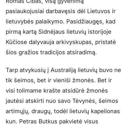
Romas Cibas, visą gyvenimą
pasiaukojusiai darbavęsis dėl Lietuvos ir
lietuvybės palaikymo. Pasidžiaugęs, kad
pirmą kartą Sidnėjaus lietuvių istorijoje
Kūčiose dalyvauja arkivyskupas, pristatė
šios gražios tradicijos atsiradimą.
Tarp atvykusių į Australiją lietuvių buvo ne
tik šeimos, bet ir vieniši žmonės. Bet ir
visi tolimame krašte atsidūrė žmonės
jautėsi atskirti nuo savo Tėvynės, šeimos
artimųjų, draugų, todėl lietuvių kapelionas
kun. Petras Butkus pakvietė visus