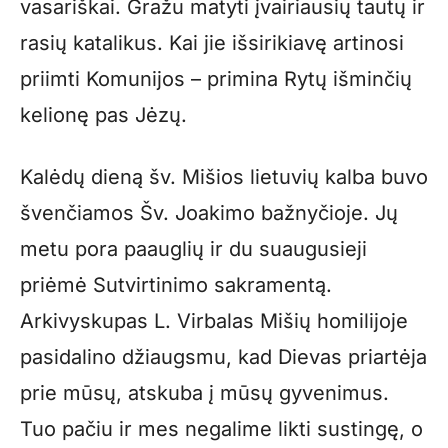
vasariškai. Gražu matyti įvairiausių tautų ir
rasių katalikus. Kai jie išsirikiavę artinosi
priimti Komunijos – primina Rytų išminčių
kelionę pas Jėzų.
Kalėdų dieną šv. Mišios lietuvių kalba buvo
švenčiamos Šv. Joakimo bažnyčioje. Jų
metu pora paauglių ir du suaugusieji
priėmė Sutvirtinimo sakramentą.
Arkivyskupas L. Virbalas Mišių homilijoje
pasidalino džiaugsmu, kad Dievas priartėja
prie mūsų, atskuba į mūsų gyvenimus.
Tuo pačiu ir mes negalime likti sustingę, o