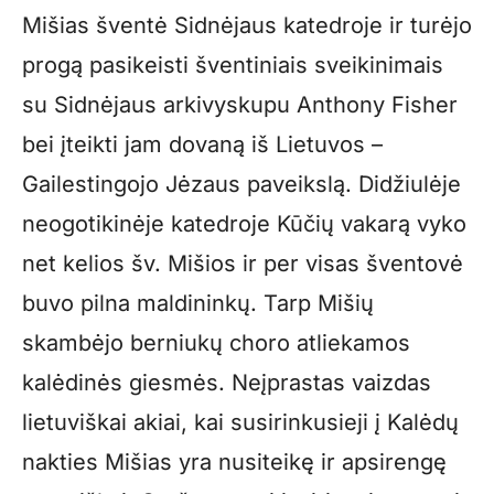
Mišias šventė Sidnėjaus katedroje ir turėjo
progą pasikeisti šventiniais sveikinimais
su Sidnėjaus arkivyskupu Anthony Fisher
bei įteikti jam dovaną iš Lietuvos –
Gailestingojo Jėzaus paveikslą. Didžiulėje
neogotikinėje katedroje Kūčių vakarą vyko
net kelios šv. Mišios ir per visas šventovė
buvo pilna maldininkų. Tarp Mišių
skambėjo berniukų choro atliekamos
kalėdinės giesmės. Neįprastas vaizdas
lietuviškai akiai, kai susirinkusieji į Kalėdų
nakties Mišias yra nusiteikę ir apsirengę