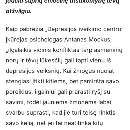
jaučia stiprią emocinę atsakomybę tėvų
atžvilgiu.
Kaip pabrėžia „Depresijos įveikimo centro“
įkūrėjas psichologas Antanas Mockus,
„ilgalaikis vidinis konfliktas tarp asmeninių
norų ir tėvų lūkesčių gali tapti vienu iš
depresijos veiksnių. Kai žmogus nuolat
stengiasi įtikti kitiems, bet pamiršta savo
poreikius, ilgainiui gali prarasti ryšį su
savimi, todėl jauniems žmonėms labai
svarbu suprasti, kad jie turi teisę rinktis
savo kelią, net jei tai neatitinka kitų