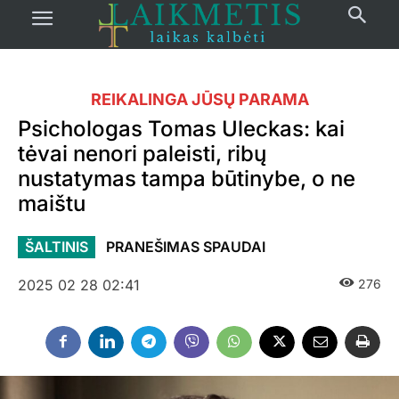
REIKALINGA JŪSŲ PARAMA
Psichologas Tomas Uleckas: kai
tėvai nenori paleisti, ribų
nustatymas tampa būtinybe, o ne
maištu
ŠALTINIS
PRANEŠIMAS SPAUDAI
2025 02 28 02:41
276