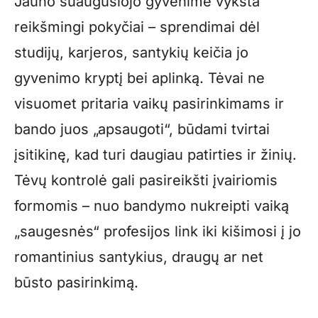
Jauno suaugusiojo gyvenime vyksta
reikšmingi pokyčiai – sprendimai dėl
studijų, karjeros, santykių keičia jo
gyvenimo kryptį bei aplinką. Tėvai ne
visuomet pritaria vaikų pasirinkimams ir
bando juos „apsaugoti“, būdami tvirtai
įsitikinę, kad turi daugiau patirties ir žinių.
Tėvų kontrolė gali pasireikšti įvairiomis
formomis – nuo bandymo nukreipti vaiką
„saugesnės“ profesijos link iki kišimosi į jo
romantinius santykius, draugų ar net
būsto pasirinkimą.