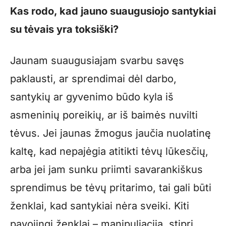
Kas rodo, kad jauno suaugusiojo santykiai
su tėvais yra toksiški?
Jaunam suaugusiajam svarbu savęs
paklausti, ar sprendimai dėl darbo,
santykių ar gyvenimo būdo kyla iš
asmeninių poreikių, ar iš baimės nuvilti
tėvus. Jei jaunas žmogus jaučia nuolatinę
kaltę, kad nepajėgia atitikti tėvų lūkesčių,
arba jei jam sunku priimti savarankiškus
sprendimus be tėvų pritarimo, tai gali būti
ženklai, kad santykiai nėra sveiki. Kiti
pavojingi ženklai – manipuliacija, stipri