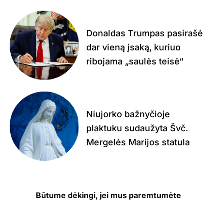
Donaldas Trumpas pasirašė
dar vieną įsaką, kuriuo
ribojama „saulės teisė“
Niujorko bažnyčioje
plaktuku sudaužyta Švč.
Mergelės Marijos statula
Būtume dėkingi, jei mus paremtumėte