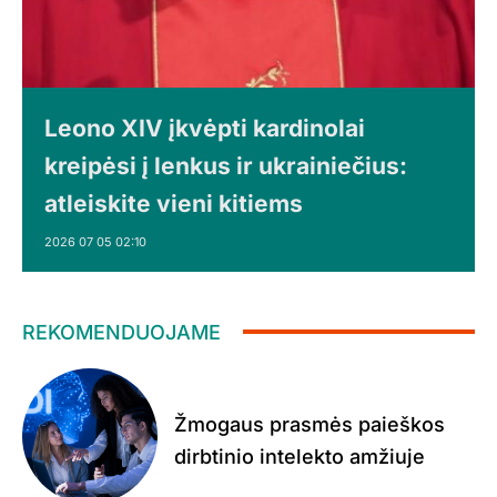
Leono XIV įkvėpti kardinolai
kreipėsi į lenkus ir ukrainiečius:
atleiskite vieni kitiems
2026 07 05 02:10
REKOMENDUOJAME
Žmogaus prasmės paieškos
dirbtinio intelekto amžiuje