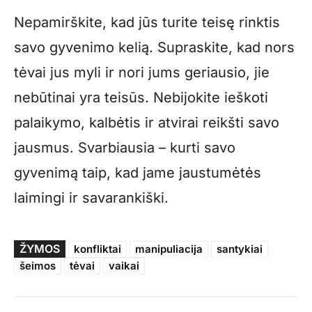
Nepamirškite, kad jūs turite teisę rinktis
savo gyvenimo kelią. Supraskite, kad nors
tėvai jus myli ir nori jums geriausio, jie
nebūtinai yra teisūs. Nebijokite ieškoti
palaikymo, kalbėtis ir atvirai reikšti savo
jausmus. Svarbiausia – kurti savo
gyvenimą taip, kad jame jaustumėtės
laimingi ir savarankiški.
ŽYMOS
konfliktai
manipuliacija
santykiai
šeimos
tėvai
vaikai