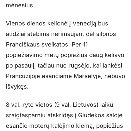
mėnesius.
Vienos dienos kelionė į Veneciją bus
atidžiai stebima nerimaujant dėl silpnos
Pranciškaus sveikatos. Per 11
popiežiavimo metų popiežius daug keliavo
po pasaulį, tačiau nuo rugsėjo, kai lankėsi
Prancūzijoje esančiame Marselyje, nebuvo
išvykęs.
8 val. ryto vietos (9 val. Lietuvos) laiku
sraigtasparniu atskridęs į Giudekos saloje
esančio moterų kalėjimo kiemą, popiežius