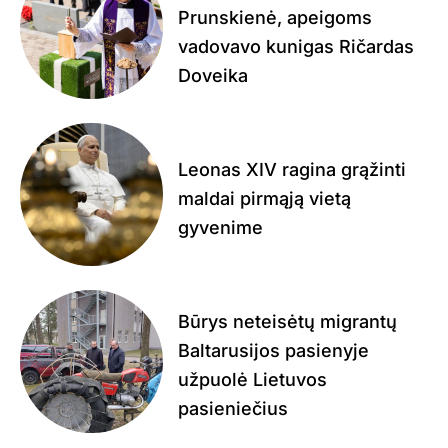
Prunskienė, apeigoms
vadovavo kunigas Ričardas
Doveika
Leonas XIV ragina grąžinti
maldai pirmąją vietą
gyvenime
Būrys neteisėtų migrantų
Baltarusijos pasienyje
užpuolė Lietuvos
pasieniečius