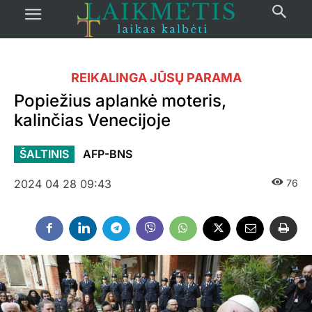
REIKALINGA JŪSŲ PARAMA
Popiežius aplankė moteris,
kalinčias Venecijoje
ŠALTINIS
AFP-BNS
2024 04 28 09:43
76