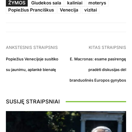
ŽYMOS
Giudekos sala
kaliniai
moterys
Popiežius Pranciškus
Venecija
vizitai
ANKSTESNIS STRAIPSNIS
KITAS STRAIPSNIS
Popiežius Venecijoje susitiko
E. Macronas: esame pasirengę
su jaunimu, aplankė bienalę
pradėti diskusijas dėl
branduolinės Europos gynybos
SUSIJĘ STRAIPSNIAI