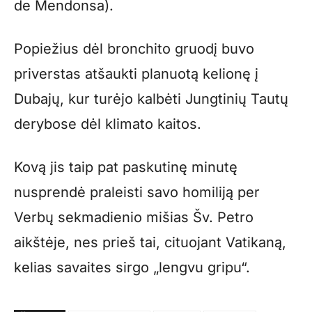
de Mendonsa).
Popiežius dėl bronchito gruodį buvo
priverstas atšaukti planuotą kelionę į
Dubajų, kur turėjo kalbėti Jungtinių Tautų
derybose dėl klimato kaitos.
Kovą jis taip pat paskutinę minutę
nusprendė praleisti savo homiliją per
Verbų sekmadienio mišias Šv. Petro
aikštėje, nes prieš tai, cituojant Vatikaną,
kelias savaites sirgo „lengvu gripu“.