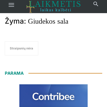
Pradžia
žymos
Giudekos sala
Žyma:
Giudekos sala
Straipsnių nėra
PARAMA