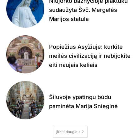
Niujorko bažnyčioje plaktuku
sudaužyta Švč. Mergelės
Marijos statula
Popiežius Asyžiuje: kurkite
meilės civilizaciją ir nebijokite
eiti naujais keliais
Šiluvoje ypatingu būdu
paminėta Marija Snieginė
Įkelti daugiau