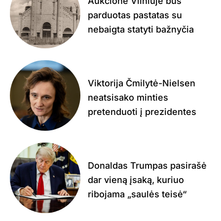
Aukcione Vilniuje bus
parduotas pastatas su
nebaigta statyti bažnyčia
Viktorija Čmilytė-Nielsen
neatsisako minties
pretenduoti į prezidentes
Donaldas Trumpas pasirašė
dar vieną įsaką, kuriuo
ribojama „saulės teisė“