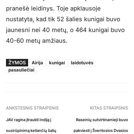
pranešė leidinys. Toje apklausoje
nustatyta, kad tik 52 šalies kunigai buvo
jaunesni nei 40 metų, o 464 kunigai buvo
40-60 metų amžiaus.
ŽYMOS
Airija
kunigai
laidotuvės
pasauliečiai
ANKSTESNIS STRAIPSNIS
KITAS STRAIPSNIS
JAV ragina įtraukti Indiją į
Raseinių sutvirtinamieji buvo
susirūpinimą keliančių šalių
pakviesti į Šventosios Dvasios