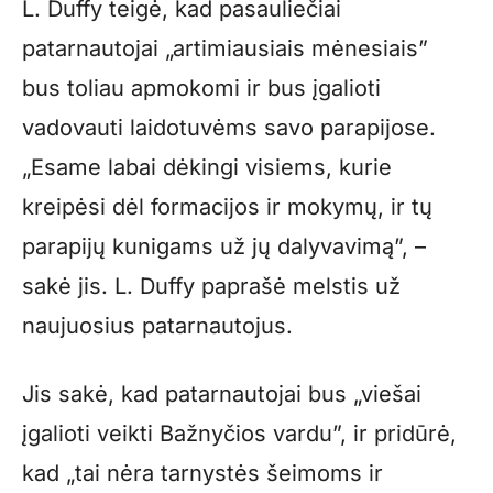
L. Duffy teigė, kad pasauliečiai
patarnautojai „artimiausiais mėnesiais”
bus toliau apmokomi ir bus įgalioti
vadovauti laidotuvėms savo parapijose.
„Esame labai dėkingi visiems, kurie
kreipėsi dėl formacijos ir mokymų, ir tų
parapijų kunigams už jų dalyvavimą”, –
sakė jis. L. Duffy paprašė melstis už
naujuosius patarnautojus.
Jis sakė, kad patarnautojai bus „viešai
įgalioti veikti Bažnyčios vardu”, ir pridūrė,
kad „tai nėra tarnystės šeimoms ir