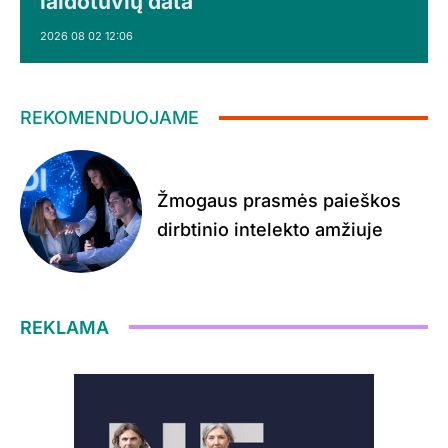
laidotuvių data
2026 08 02 12:06
REKOMENDUOJAME
Žmogaus prasmės paieškos
dirbtinio intelekto amžiuje
REKLAMA