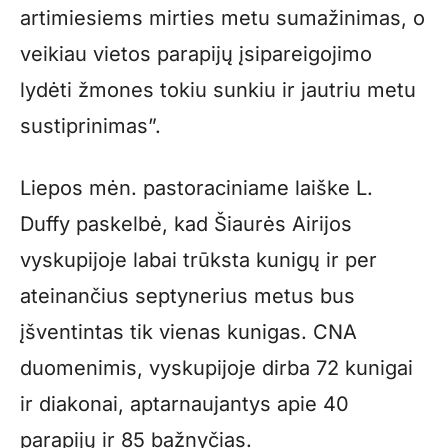
artimiesiems mirties metu sumažinimas, o
veikiau vietos parapijų įsipareigojimo
lydėti žmones tokiu sunkiu ir jautriu metu
sustiprinimas”.
Liepos mėn. pastoraciniame laiške L.
Duffy paskelbė, kad Šiaurės Airijos
vyskupijoje labai trūksta kunigų ir per
ateinančius septynerius metus bus
įšventintas tik vienas kunigas. CNA
duomenimis, vyskupijoje dirba 72 kunigai
ir diakonai, aptarnaujantys apie 40
parapijų ir 85 bažnyčias.