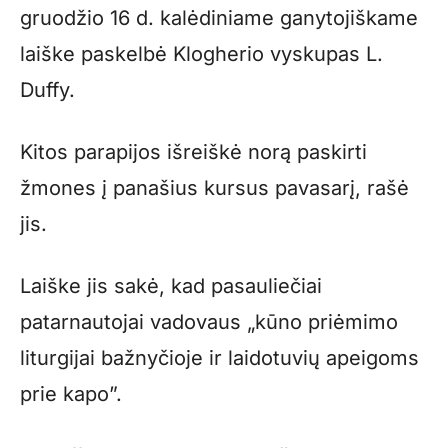
gruodžio 16 d. kalėdiniame ganytojiškame
laiške paskelbė Klogherio vyskupas L.
Duffy.
Kitos parapijos išreiškė norą paskirti
žmones į panašius kursus pavasarį, rašė
jis.
Laiške jis sakė, kad pasauliečiai
patarnautojai vadovaus „kūno priėmimo
liturgijai bažnyčioje ir laidotuvių apeigoms
prie kapo”.