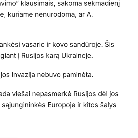
biavimo“ klausimais, sakoma sekmadienį
e, kuriame nenurodoma, ar A.
lankėsi vasario ir kovo sandūroje. Šis
giant į Rusijos karą Ukrainoje.
sijos invazija nebuvo paminėta.
kada viešai nepasmerkė Rusijos dėl jos
 sąjungininkės Europoje ir kitos šalys