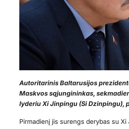
Autoritarinis Baltarusijos prezide
Maskvos sąjungininkas, sekmadienį v
lyderiu Xi Jinpingu (Si Dzinpingu),
Pirmadienį jis surengs derybas su X