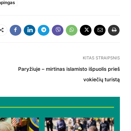
npingas
Dalintis
KITAS STRAIPSNIS
Paryžiuje – mirtinas islamisto išpuolis prieš
vokiečių turistą