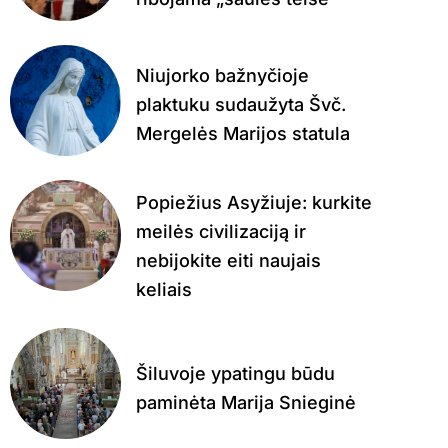
Niujorko bažnyčioje
plaktuku sudaužyta Švč.
Mergelės Marijos statula
Popiežius Asyžiuje: kurkite
meilės civilizaciją ir
nebijokite eiti naujais
keliais
Šiluvoje ypatingu būdu
paminėta Marija Snieginė