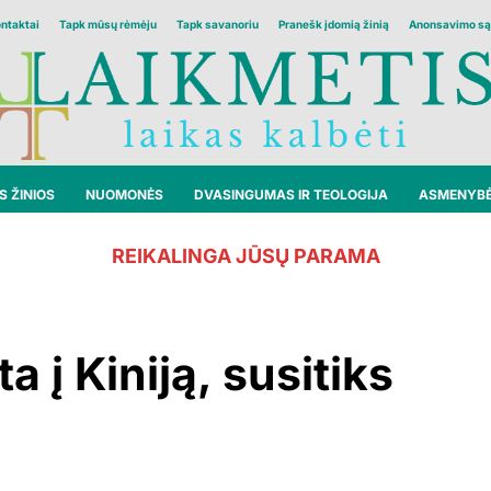
ontaktai
Tapk mūsų rėmėju
Tapk savanoriu
Pranešk įdomią žinią
Anonsavimo są
 ŽINIOS
NUOMONĖS
DVASINGUMAS IR TEOLOGIJA
ASMENYB
REIKALINGA JŪSŲ PARAMA
 į Kiniją, susitiks