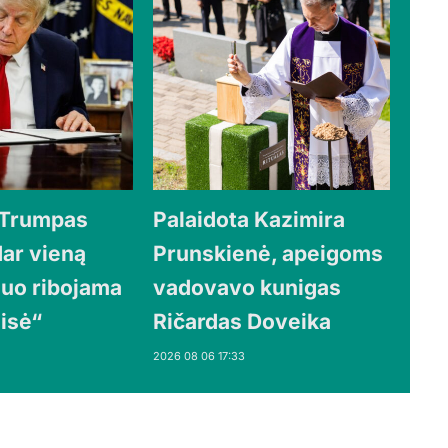
 Trumpas
Palaidota Kazimira
dar vieną
Prunskienė, apeigoms
iuo ribojama
vadovavo kunigas
eisė“
Ričardas Doveika
2026 08 06 17:33