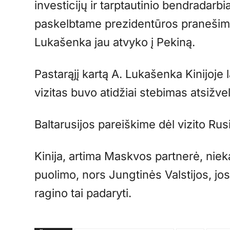
investicijų ir tarptautinio bendradar
paskelbtame prezidentūros pranešim
Lukašenka jau atvyko į Pekiną.
Pastarąjį kartą A. Lukašenka Kinijoje 
vizitas buvo atidžiai stebimas atsižvel
Baltarusijos pareiškime dėl vizito Ru
Kinija, artima Maskvos partnerė, nie
puolimo, nors Jungtinės Valstijos, jos
ragino tai padaryti.