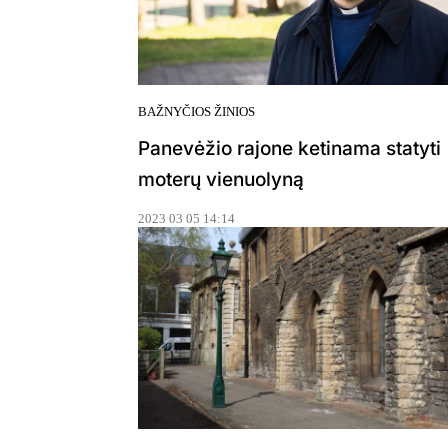
BAŽNYČIOS ŽINIOS
Panevėžio rajone ketinama statyti
moterų vienuolyną
2023 03 05 14:14