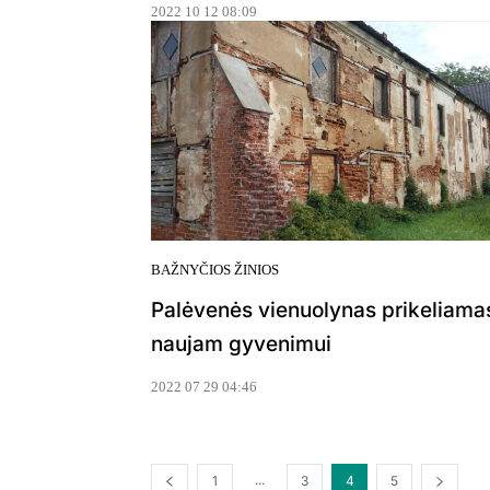
2022 10 12 08:09
BAŽNYČIOS ŽINIOS
Palėvenės vienuolynas prikeliama
naujam gyvenimui
2022 07 29 04:46
...
1
3
4
5