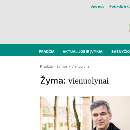
Apie mus
Redakcija ir k
PRADŽIA
AKTUALIJOS IR ĮVYKIAI
BAŽNYČIOS
Pradžia
žymos
Vienuolynai
Žyma:
vienuolynai