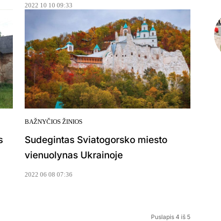
2022 10 10 09:33
BAŽNYČIOS ŽINIOS
s
Sudegintas Sviatogorsko miesto
vienuolynas Ukrainoje
2022 06 08 07:36
Puslapis 4 iš 5