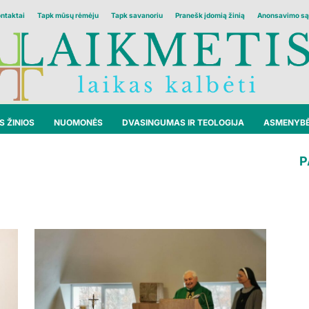
ontaktai
Tapk mūsų rėmėju
Tapk savanoriu
Pranešk įdomią žinią
Anonsavimo są
 ŽINIOS
NUOMONĖS
DVASINGUMAS IR TEOLOGIJA
ASMENYB
P