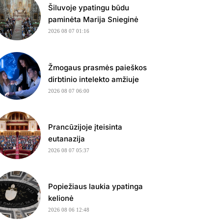
Šiluvoje ypatingu būdu
paminėta Marija Snieginė
2026 08 07 01:16
Žmogaus prasmės paieškos
dirbtinio intelekto amžiuje
2026 08 07 06:00
Prancūzijoje įteisinta
eutanazija
2026 08 07 05:37
Popiežiaus laukia ypatinga
kelionė
2026 08 06 12:48