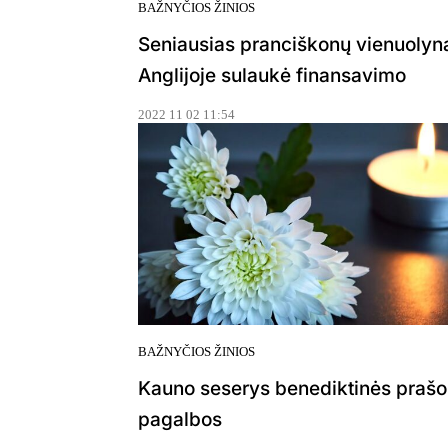
BAŽNYČIOS ŽINIOS
Seniausias pranciškonų vienuolyn
Anglijoje sulaukė finansavimo
2022 11 02 11:54
BAŽNYČIOS ŽINIOS
Kauno seserys benediktinės prašo
pagalbos