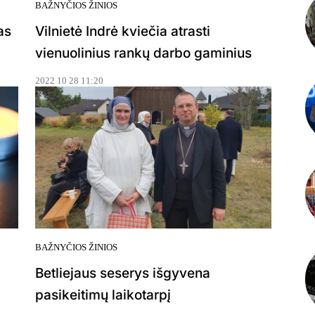
BAŽNYČIOS ŽINIOS
as
Vilnietė Indrė kviečia atrasti
vienuolinius rankų darbo gaminius
2022 10 28 11:20
BAŽNYČIOS ŽINIOS
Betliejaus seserys išgyvena
pasikeitimų laikotarpį