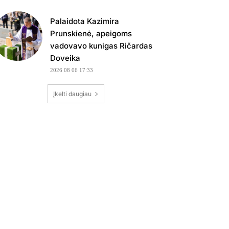
Palaidota Kazimira
Prunskienė, apeigoms
vadovavo kunigas Ričardas
Doveika
2026 08 06 17:33
Įkelti daugiau