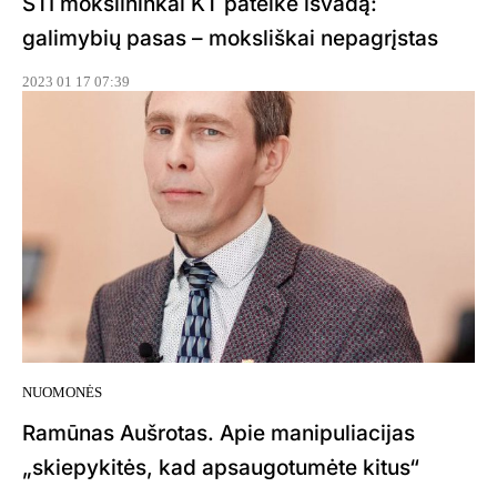
STI mokslininkai KT pateikė išvadą:
galimybių pasas – moksliškai nepagrįstas
2023 01 17 07:39
NUOMONĖS
Ramūnas Aušrotas. Apie manipuliacijas
„skiepykitės, kad apsaugotumėte kitus“