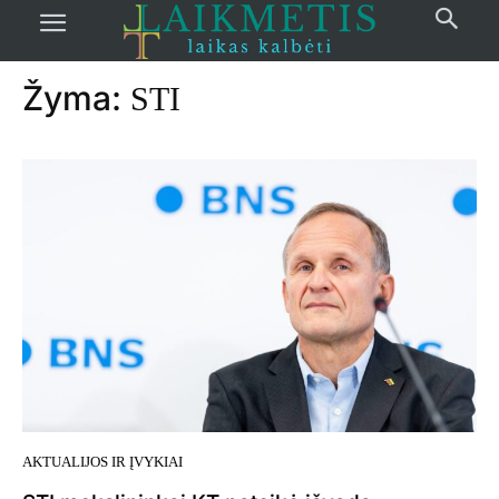
Pradžia
žymos
STI
Žyma:
STI
AKTUALIJOS IR ĮVYKIAI