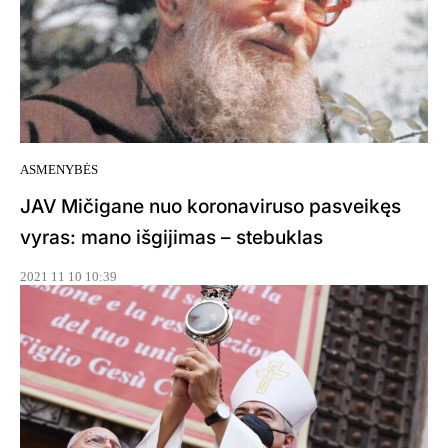
ASMENYBĖS
JAV Mičigane nuo koronaviruso pasveikęs
vyras: mano išgijimas – stebuklas
2021 11 10 10:39