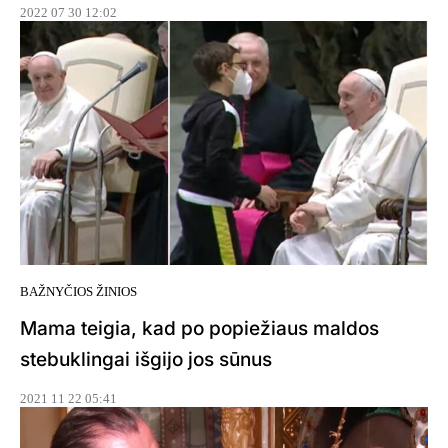
2022 07 30 12:02
BAŽNYČIOS ŽINIOS
Mama teigia, kad po popiežiaus maldos
stebuklingai išgijo jos sūnus
2021 11 22 05:41