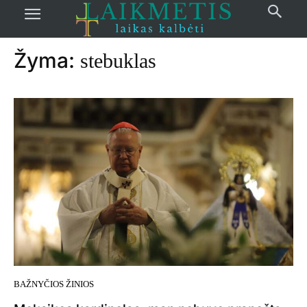
Pradžia
žymos
Stebuklas
Žyma:
stebuklas
BAŽNYČIOS ŽINIOS