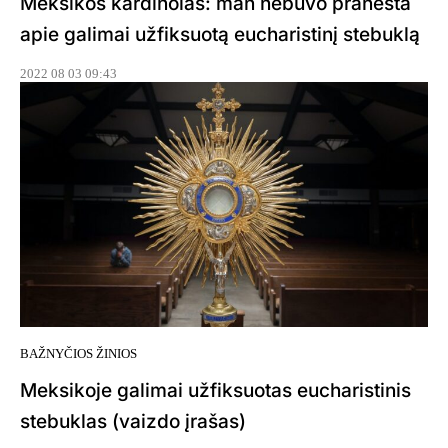
Meksikos kardinolas: man nebuvo pranešta
apie galimai užfiksuotą eucharistinį stebuklą
2022 08 03 09:43
BAŽNYČIOS ŽINIOS
Meksikoje galimai užfiksuotas eucharistinis
stebuklas (vaizdo įrašas)