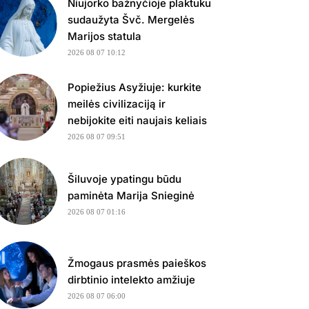
Niujorko bažnyčioje plaktuku
sudaužyta Švč. Mergelės
Marijos statula
2026 08 07 10:12
Popiežius Asyžiuje: kurkite
meilės civilizaciją ir
nebijokite eiti naujais keliais
2026 08 07 09:51
Šiluvoje ypatingu būdu
paminėta Marija Snieginė
2026 08 07 01:16
Žmogaus prasmės paieškos
dirbtinio intelekto amžiuje
2026 08 07 06:00