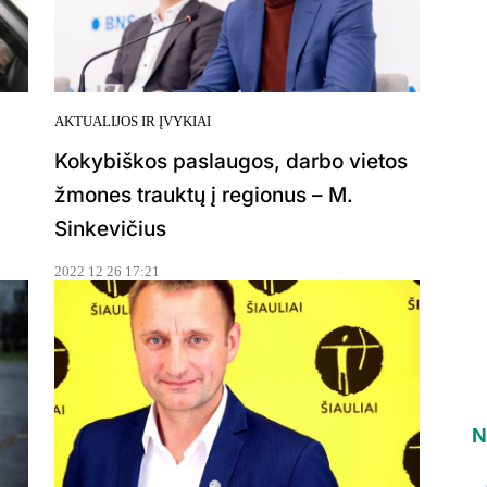
AKTUALIJOS IR ĮVYKIAI
Kokybiškos paslaugos, darbo vietos
žmones trauktų į regionus – M.
Sinkevičius
2022 12 26 17:21
N