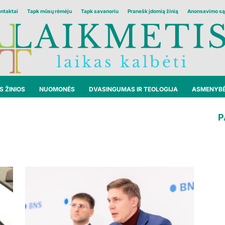
ontaktai
Tapk mūsų rėmėju
Tapk savanoriu
Pranešk įdomią žinią
Anonsavimo są
 ŽINIOS
NUOMONĖS
DVASINGUMAS IR TEOLOGIJA
ASMENYB
P