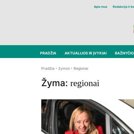
Apie mus
Redakcija ir k
PRADŽIA
AKTUALIJOS IR ĮVYKIAI
BAŽNYČIOS
Pradžia
žymos
Regionai
Žyma:
regionai