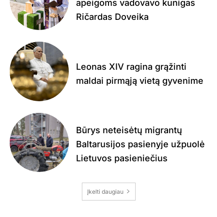
apeigoms vadovavo kunigas
Ričardas Doveika
Leonas XIV ragina grąžinti
maldai pirmąją vietą gyvenime
Būrys neteisėtų migrantų
Baltarusijos pasienyje užpuolė
Lietuvos pasieniečius
Įkelti daugiau