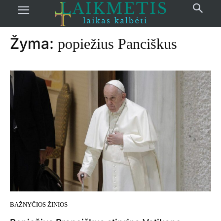
Pradžia
žymos
Popiežius Panciškus
Žyma:
popiežius Panciškus
BAŽNYČIOS ŽINIOS