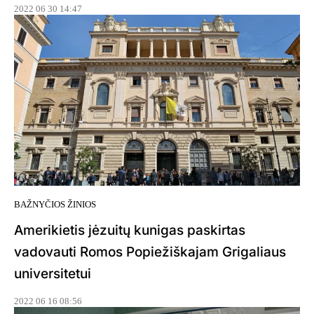
2022 06 30 14:47
BAŽNYČIOS ŽINIOS
Amerikietis jėzuitų kunigas paskirtas
vadovauti Romos Popiežiškajam Grigaliaus
universitetui
2022 06 16 08:56