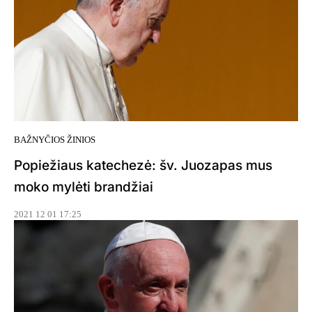
BAŽNYČIOS ŽINIOS
Popiežiaus katechezė: šv. Juozapas mus
moko mylėti brandžiai
2021 12 01 17:25