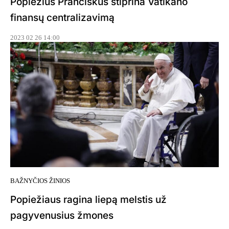
Popiežius Pranciškus stiprina Vatikano
finansų centralizavimą
2023 02 26 14:00
BAŽNYČIOS ŽINIOS
Popiežiaus ragina liepą melstis už
pagyvenusius žmones