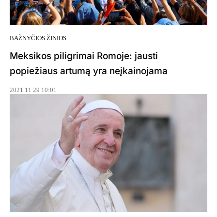
BAŽNYČIOS ŽINIOS
Meksikos piligrimai Romoje: jausti
popiežiaus artumą yra neįkainojama
2021 11 29 10:01