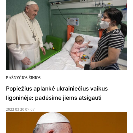
BAŽNYČIOS ŽINIOS
Popiežius aplankė ukrainiečius vaikus
ligoninėje: padėsime jiems atsigauti
2022 03 20 07:07