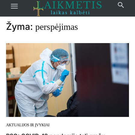
Pradžia
žymos
Perspėjimas
Žyma:
perspėjimas
AKTUALIJOS IR ĮVYKIAI