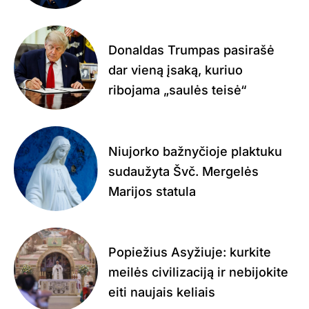
Donaldas Trumpas pasirašė
dar vieną įsaką, kuriuo
ribojama „saulės teisė“
Niujorko bažnyčioje plaktuku
sudaužyta Švč. Mergelės
Marijos statula
Popiežius Asyžiuje: kurkite
meilės civilizaciją ir nebijokite
eiti naujais keliais