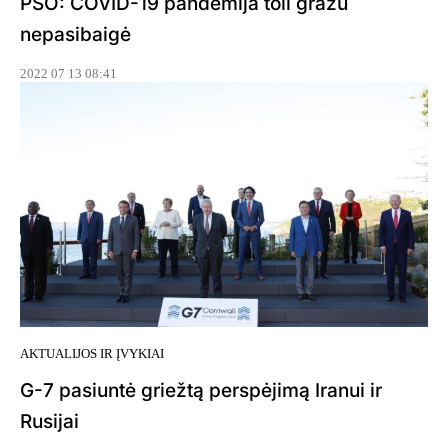
PSO: COVID-19 pandemija toli gražu
nepasibaigė
2022 07 13 08:41
AKTUALIJOS IR ĮVYKIAI
G-7 pasiuntė griežtą perspėjimą Iranui ir
Rusijai