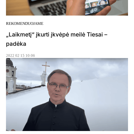
REKOMENDUOJAME
„Laikmetį“ įkurti įkvėpė meilė Tiesai –
padėka
2022 02 15 10:06