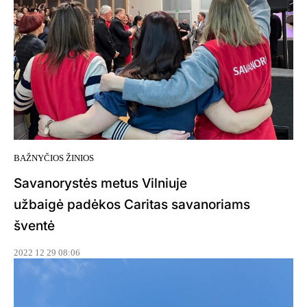
BAŽNYČIOS ŽINIOS
Savanorystės metus Vilniuje
užbaigė padėkos Caritas savanoriams
šventė
2022 12 29 08:06