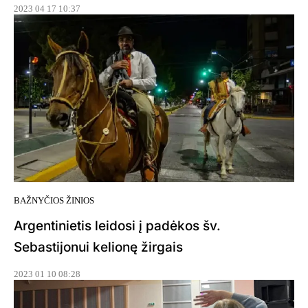
2023 04 17 10:37
BAŽNYČIOS ŽINIOS
Argentinietis leidosi į padėkos šv.
Sebastijonui kelionę žirgais
2023 01 10 08:28