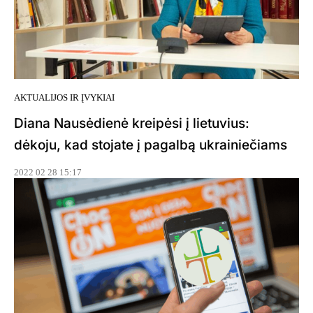
AKTUALIJOS IR ĮVYKIAI
Diana Nausėdienė kreipėsi į lietuvius:
dėkoju, kad stojate į pagalbą ukrainiečiams
2022 02 28 15:17