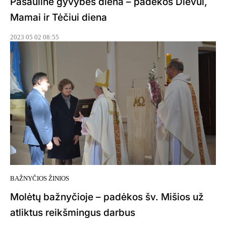
Pasaulinė gyvybės diena – padėkos Dievui,
Mamai ir Tėčiui diena
2023 05 02 08:55
BAŽNYČIOS ŽINIOS
Molėtų bažnyčioje – padėkos šv. Mišios už
atliktus reikšmingus darbus