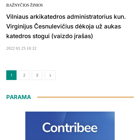
BAŽNYČIOS ŽINIOS
Vilniaus arkikatedros administratorius kun.
Virginijus Česnulevičius dėkoja už aukas
katedros stogui (vaizdo įrašas)
2022 01 25 10:32
1
2
3
PARAMA