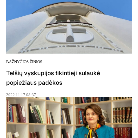
BAŽNYČIOS ŽINIOS
Telšių vyskupijos tikintieji sulaukė
popiežiaus padėkos
2022 11 17 08:37