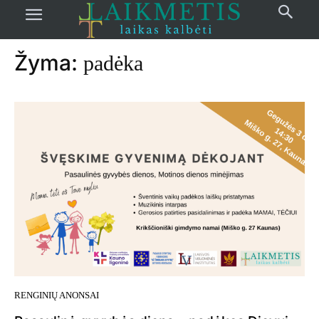
Pradžia
žymos
Padėka
Žyma:
padėka
RENGINIŲ ANONSAI