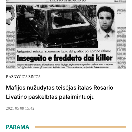
BAŽNYČIOS ŽINIOS
Mafijos nužudytas teisėjas italas Rosario
Livatino paskelbtas palaimintuoju
2021 05 09 15:42
PARAMA