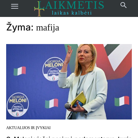
Pradžia
žymos
Mafija
Žyma:
mafija
AKTUALIJOS IR ĮVYKIAI