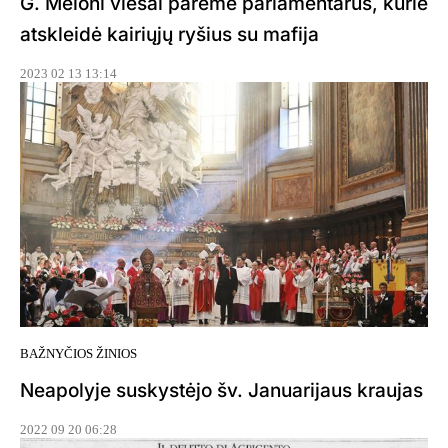
G. Meloni viešai parėmė parlamentarus, kurie
atskleidė kairiųjų ryšius su mafija
2023 02 13 13:14
BAŽNYČIOS ŽINIOS
Neapolyje suskystėjo šv. Januarijaus kraujas
2022 09 20 06:28