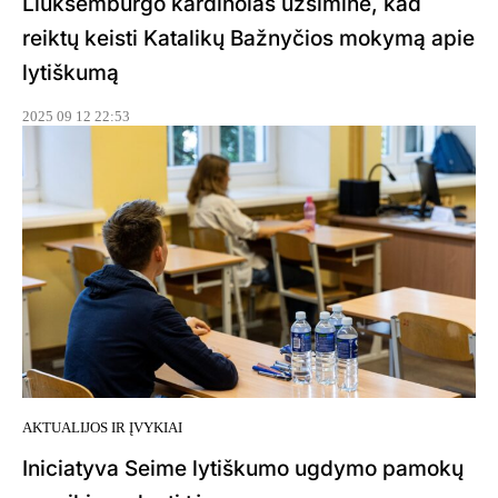
Liuksemburgo kardinolas užsiminė, kad
reiktų keisti Katalikų Bažnyčios mokymą apie
lytiškumą
2025 09 12 22:53
AKTUALIJOS IR ĮVYKIAI
Iniciatyva Seime lytiškumo ugdymo pamokų