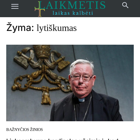
Pradžia
žymos
Lytiškumas
Žyma:
lytiškumas
BAŽNYČIOS ŽINIOS