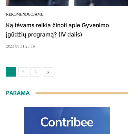
REKOMENDUOJAME
Ką tėvams reikia žinoti apie Gyvenimo
įgūdžių programą? (IV dalis)
2023 08 31 23:16
1
2
3
PARAMA