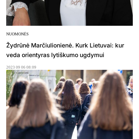
NUOMONĖS
Žydrūnė Marčiulionienė. Kurk Lietuvai: kur
veda orientyras lytiškumo ugdymui
2023 09 06 08:09