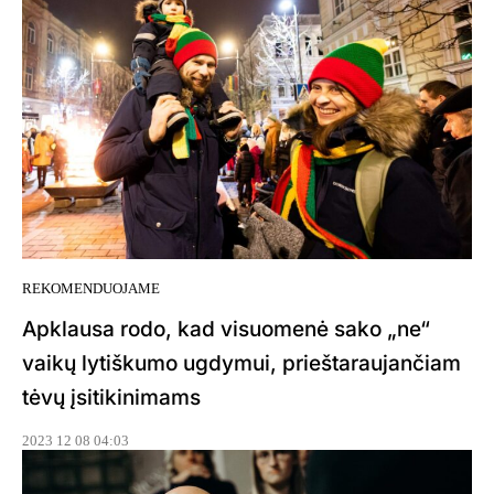
REKOMENDUOJAME
Apklausa rodo, kad visuomenė sako „ne“
vaikų lytiškumo ugdymui, prieštaraujančiam
tėvų įsitikinimams
2023 12 08 04:03