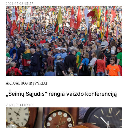
2021 07 08 15:57
AKTUALIJOS IR ĮVYKIAI
„Šeimų Sąjūdis” rengia vaizdo konferenciją
2021 06 11 07:05