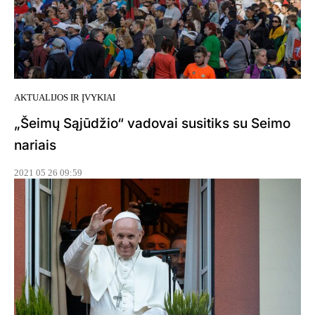
AKTUALIJOS IR ĮVYKIAI
„Šeimų Sąjūdžio“ vadovai susitiks su Seimo
nariais
2021 05 26 09:59