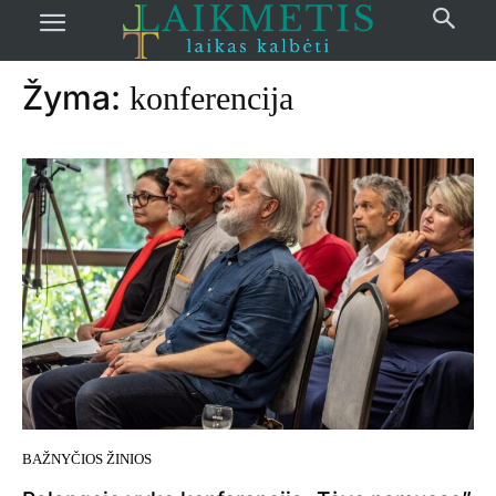
Pradžia
žymos
Konferencija
Žyma:
konferencija
BAŽNYČIOS ŽINIOS