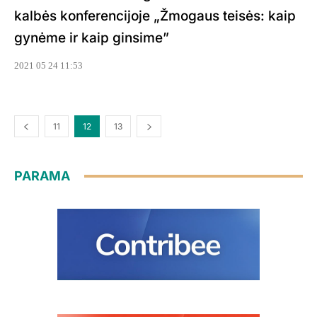
kalbės konferencijoje „Žmogaus teisės: kaip
gynėme ir kaip ginsime”
2021 05 24 11:53
11
12
13
PARAMA