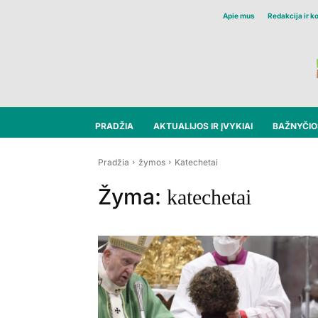
Apie mus
Redakcija ir k
PRADŽIA
AKTUALIJOS IR ĮVYKIAI
BAŽNYČIOS
Pradžia
žymos
Katechetai
Žyma:
katechetai