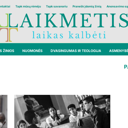
ontaktai
Tapk mūsų rėmėju
Tapk savanoriu
Pranešk įdomią žinią
Anonsavimo są
 ŽINIOS
NUOMONĖS
DVASINGUMAS IR TEOLOGIJA
ASMENYB
P