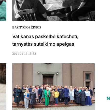
BAŽNYČIOS ŽINIOS
Vatikanas paskelbė katechetų
tarnystės suteikimo apeigas
2021 12 13 15:52
N