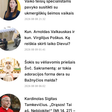
Vaiko teisių specialistams
pavyko susitikti su
ukmergiškių šeimos vaikais
2026 08 08 21:32
Kun. Arnoldas Valkauskas ir
kun. Virgilijus Poškus. Ką
reiškia skirti laiko Dievui?
2026 08 09 01:41
Šokis su vėliavomis priešais
Švč. Sakramentą: ar tokia
adoracijos forma dera su
Bažnyčios malda?
2026 08 08 06:02
Kardinolas Sigitas
Tamkevičius. „Drąsos! Tai
aš. Nebijokite!“ (Mt 14, 27) –