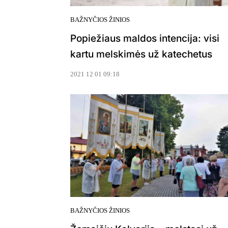
BAŽNYČIOS ŽINIOS
Popiežiaus maldos intencija: visi
kartu melskimės už katechetus
2021 12 01 09:18
BAŽNYČIOS ŽINIOS