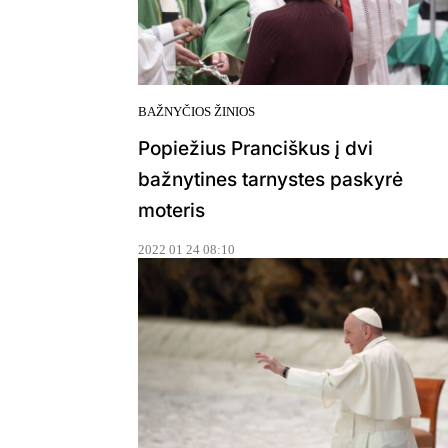
BAŽNYČIOS ŽINIOS
Popiežius Pranciškus į dvi
bažnytines tarnystes paskyrė
moteris
2022 01 24 08:10