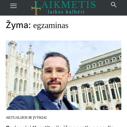
Pradžia
žymos
Egzaminas
Žyma:
egzaminas
AKTUALIJOS IR ĮVYKIAI