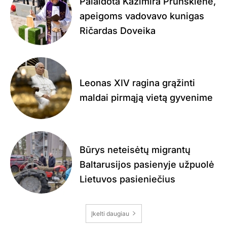
Palaidota Kazimira Prunskienė,
apeigoms vadovavo kunigas
Ričardas Doveika
Leonas XIV ragina grąžinti
maldai pirmąją vietą gyvenime
Būrys neteisėtų migrantų
Baltarusijos pasienyje užpuolė
Lietuvos pasieniečius
Įkelti daugiau