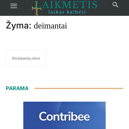
Pradžia
žymos
Deimantai
Žyma:
deimantai
Straipsnių nėra
PARAMA