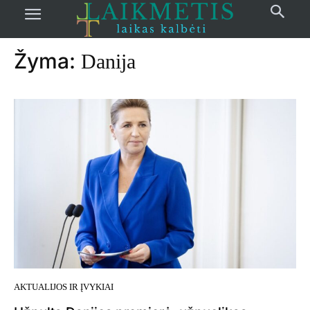
Pradžia
žymos
Danija
Žyma:
Danija
AKTUALIJOS IR ĮVYKIAI