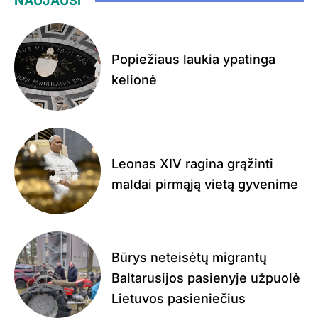
NAUJAUSI
Popiežiaus laukia ypatinga
kelionė
Leonas XIV ragina grąžinti
maldai pirmąją vietą gyvenime
Būrys neteisėtų migrantų
Baltarusijos pasienyje užpuolė
Lietuvos pasieniečius