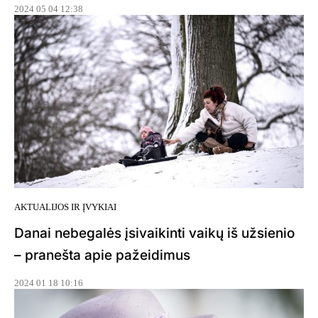
2024 05 04 12:38
AKTUALIJOS IR ĮVYKIAI
Danai nebegalės įsivaikinti vaikų iš užsienio
– pranešta apie pažeidimus
2024 01 18 10:16