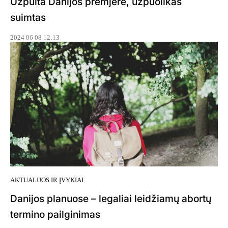
Užpulta Danijos premjerė, užpuolikas
suimtas
2024 06 08 12:13
AKTUALIJOS IR ĮVYKIAI
Danijos planuose – legaliai leidžiamų abortų
termino pailginimas