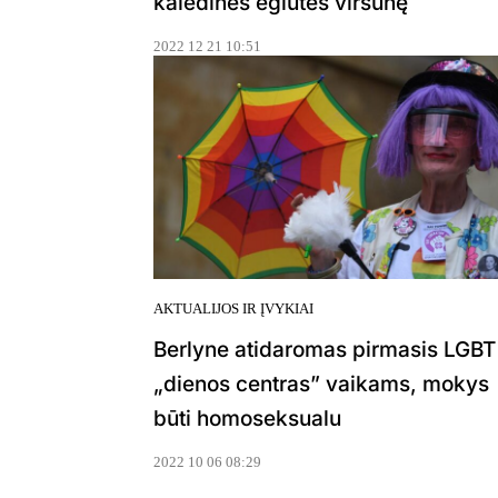
kalėdinės eglutės viršūnę
2022 12 21 10:51
AKTUALIJOS IR ĮVYKIAI
Berlyne atidaromas pirmasis LGBT
„dienos centras” vaikams, mokys
būti homoseksualu
2022 10 06 08:29