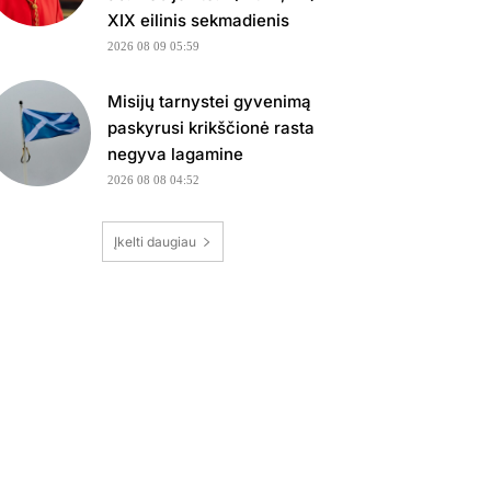
XIX eilinis sekmadienis
2026 08 09 05:59
Misijų tarnystei gyvenimą
paskyrusi krikščionė rasta
negyva lagamine
2026 08 08 04:52
Įkelti daugiau