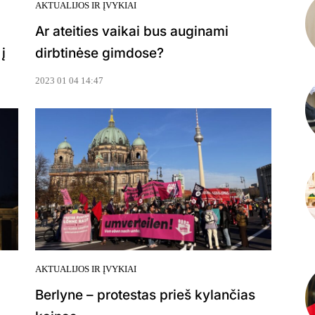
AKTUALIJOS IR ĮVYKIAI
Ar ateities vaikai bus auginami
į
dirbtinėse gimdose?
2023 01 04 14:47
AKTUALIJOS IR ĮVYKIAI
Berlyne – protestas prieš kylančias