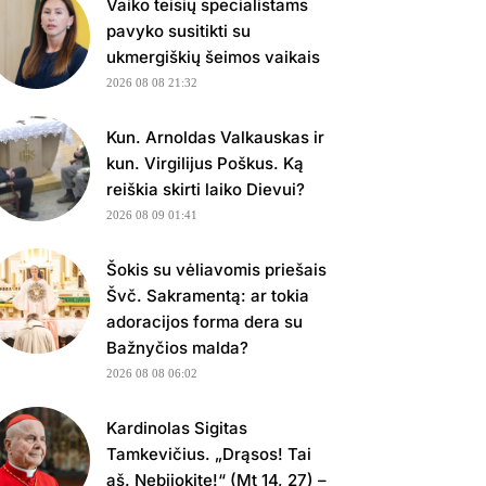
Vaiko teisių specialistams
pavyko susitikti su
ukmergiškių šeimos vaikais
2026 08 08 21:32
Kun. Arnoldas Valkauskas ir
kun. Virgilijus Poškus. Ką
reiškia skirti laiko Dievui?
2026 08 09 01:41
Šokis su vėliavomis priešais
Švč. Sakramentą: ar tokia
adoracijos forma dera su
Bažnyčios malda?
2026 08 08 06:02
Kardinolas Sigitas
Tamkevičius. „Drąsos! Tai
aš. Nebijokite!“ (Mt 14, 27) –