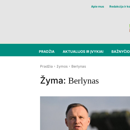
Apie mus
Redakcija ir k
PRADŽIA
AKTUALIJOS IR ĮVYKIAI
BAŽNYČIOS
Pradžia
žymos
Berlynas
Žyma:
Berlynas