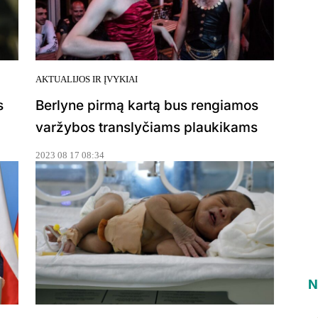
AKTUALIJOS IR ĮVYKIAI
s
Berlyne pirmą kartą bus rengiamos
varžybos translyčiams plaukikams
2023 08 17 08:34
N