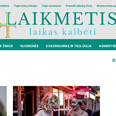
ontaktai
Tapk mūsų rėmėju
Tapk savanoriu
Pranešk įdomią žinią
Anonsavimo są
 ŽINIOS
NUOMONĖS
DVASINGUMAS IR TEOLOGIJA
ASMENYB
P