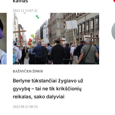
kainas
2022 11 13 07:21
BAŽNYČIOS ŽINIOS
Berlyne tūkstančiai žygiavo už
gyvybę – tai ne tik krikščionių
reikalas, sako dalyviai
2022 09 21 08:33