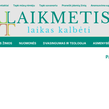
ontaktai
Tapk mūsų rėmėju
Tapk savanoriu
Pranešk įdomią žinią
Anonsavimo są
 ŽINIOS
NUOMONĖS
DVASINGUMAS IR TEOLOGIJA
ASMENYB
P