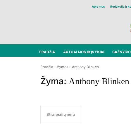
Apie mus
Redakcija ir k
PRADŽIA
AKTUALIJOS IR ĮVYKIAI
BAŽNYČIOS
Pradžia
žymos
Anthony Blinken
Žyma:
Anthony Blinken
Straipsnių nėra