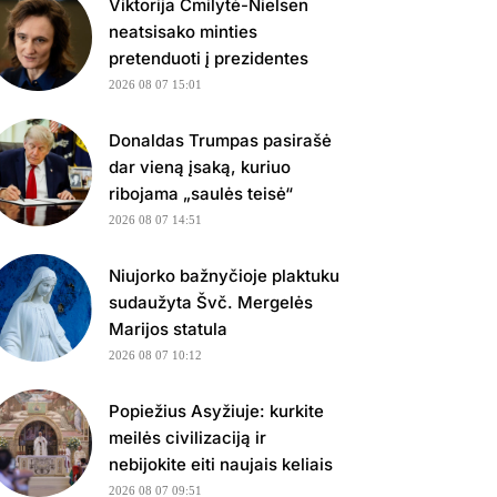
Viktorija Čmilytė-Nielsen
neatsisako minties
pretenduoti į prezidentes
2026 08 07 15:01
Donaldas Trumpas pasirašė
dar vieną įsaką, kuriuo
ribojama „saulės teisė“
2026 08 07 14:51
Niujorko bažnyčioje plaktuku
sudaužyta Švč. Mergelės
Marijos statula
2026 08 07 10:12
Popiežius Asyžiuje: kurkite
meilės civilizaciją ir
nebijokite eiti naujais keliais
2026 08 07 09:51