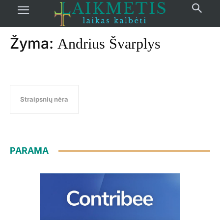
Pradžia
žymos
Andrius Švarplys
Žyma:
Andrius Švarplys
Straipsnių nėra
PARAMA