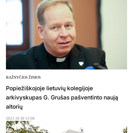
BAŽNYČIOS ŽINIOS
Popiežiškojoje lietuvių kolegijoje
arkivyskupas G. Grušas pašventinto naują
altorių
2021 10 30 13:06