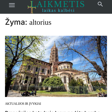
Pradžia
žymos
Altorius
Žyma:
altorius
AKTUALIJOS IR ĮVYKIAI