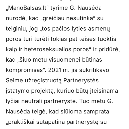
„ManoBalsas.lt“ tyrime G. Nausėda
nurodė, kad „greičiau nesutinka“ su
teiginiu, jog „tos pačios lyties asmenų
poros turi turėti tokias pat teises tuoktis
kaip ir heteroseksualios poros“ ir pridūrė,
kad „šiuo metu visuomenei būtinas
kompromisas“. 2021 m. jis sukritikavo
Seime užregistruotą Partnerystės
įstatymo projektą, kuriuo būtų įteisinama
lyčiai neutrali partnerystė. Tuo metu G.
Nausėda teigė, kad siūloma samprata
„praktiškai sutapatina partnerystę su