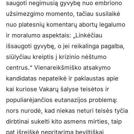
saugoti negimusią gyvybę nuo embriono
užsimezgimo momento, tačiau susilaikė
nuo platesnių komentarų abortų legalumo
ir moralumo aspektais: „Linkėčiau
išsaugoti gyvybę, o jei reikalinga pagalba,
siūlyčiau kreiptis į krizinio nėštumo
centrus.“ Vienareikšmiško atsakymo
kandidatas nepateikė ir paklaustas apie
kai kuriose Vakarų šalyse teisėtos ir
populiarėjančios eutanazijos problemą:
nors nurodė, kad niekas neturi teisės tyčia
dirbtinai sukelti kito asmens mirties, taip
pat išreiškė nepritarimą beviltiškai