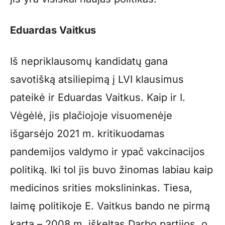
Eduardas Vaitkus
Iš nepriklausomų kandidatų gana
savotišką atsiliepimą į LVI klausimus
pateikė ir Eduardas Vaitkus. Kaip ir I.
Vėgėlė, jis plačiojoje visuomenėje
išgarsėjo 2021 m. kritikuodamas
pandemijos valdymo ir ypač vakcinacijos
politiką. Iki tol jis buvo žinomas labiau kaip
medicinos srities mokslininkas. Tiesa,
laimę politikoje E. Vaitkus bando ne pirmą
kartą ­– 2008 m. iškeltas Darbo partijos, o