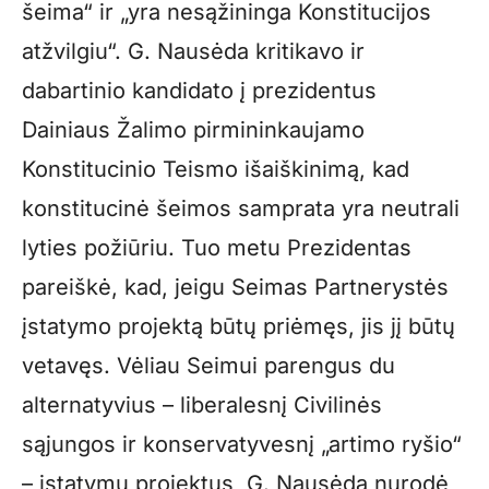
šeima“ ir „yra nesąžininga Konstitucijos
atžvilgiu“. G. Nausėda kritikavo ir
dabartinio kandidato į prezidentus
Dainiaus Žalimo pirmininkaujamo
Konstitucinio Teismo išaiškinimą, kad
konstitucinė šeimos samprata yra neutrali
lyties požiūriu. Tuo metu Prezidentas
pareiškė, kad, jeigu Seimas Partnerystės
įstatymo projektą būtų priėmęs, jis jį būtų
vetavęs. Vėliau Seimui parengus du
alternatyvius – liberalesnį Civilinės
sąjungos ir konservatyvesnį „artimo ryšio“
– įstatymų projektus, G. Nausėda nurodė,