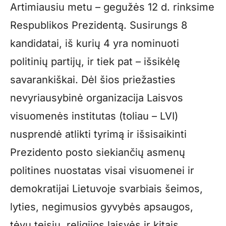
Artimiausiu metu – gegužės 12 d. rinksime
Respublikos Prezidentą. Susirungs 8
kandidatai, iš kurių 4 yra nominuoti
politinių partijų, ir tiek pat – išsikėlę
savarankiškai. Dėl šios priežasties
nevyriausybinė organizacija Laisvos
visuomenės institutas (toliau – LVI)
nusprendė atlikti tyrimą ir išsisaikinti
Prezidento posto siekiančių asmenų
politines nuostatas visai visuomenei ir
demokratijai Lietuvoje svarbiais šeimos,
lyties, negimusios gyvybės apsaugos,
tėvų teisių, religijos laisvės ir kitais