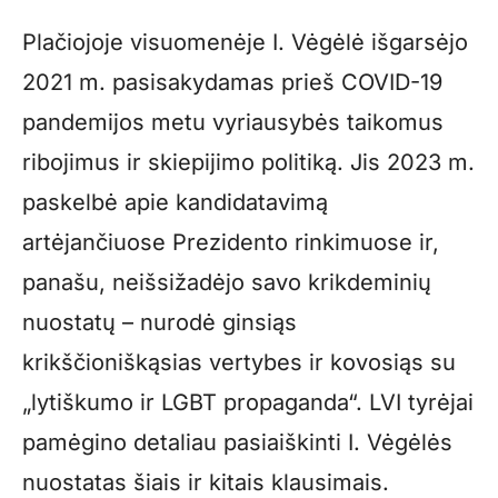
Plačiojoje visuomenėje I. Vėgėlė išgarsėjo
2021 m. pasisakydamas prieš COVID-19
pandemijos metu vyriausybės taikomus
ribojimus ir skiepijimo politiką. Jis 2023 m.
paskelbė apie kandidatavimą
artėjančiuose Prezidento rinkimuose ir,
panašu, neišsižadėjo savo krikdeminių
nuostatų – nurodė ginsiąs
krikščioniškąsias vertybes ir kovosiąs su
„lytiškumo ir LGBT propaganda“. LVI tyrėjai
pamėgino detaliau pasiaiškinti I. Vėgėlės
nuostatas šiais ir kitais klausimais.