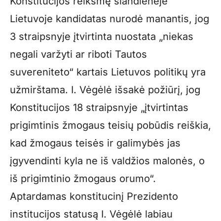
Konstitucijos reikšmę šiandienėje
Lietuvoje kandidatas nurodė manantis, jog
3 straipsnyje įtvirtinta nuostata „niekas
negali varžyti ar riboti Tautos
suvereniteto“ kartais Lietuvos politikų yra
užmirštama. I. Vėgėlė išsakė požiūrį, jog
Konstitucijos 18 straipsnyje „įtvirtintas
prigimtinis žmogaus teisių pobūdis reiškia,
kad žmogaus teisės ir galimybės jas
įgyvendinti kyla ne iš valdžios malonės, o
iš prigimtinio žmogaus orumo“.
Aptardamas konstitucinį Prezidento
institucijos statusą I. Vėgėlė labiau