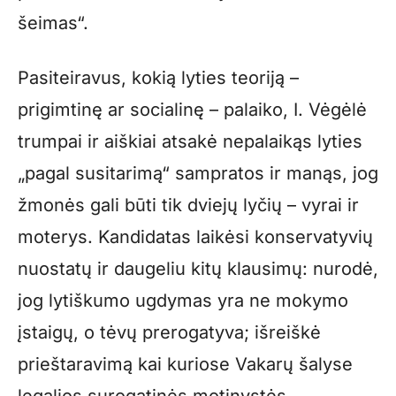
šeimas“.
Pasiteiravus, kokią lyties teoriją –
prigimtinę ar socialinę – palaiko, I. Vėgėlė
trumpai ir aiškiai atsakė nepalaikąs lyties
„pagal susitarimą“ sampratos ir manąs, jog
žmonės gali būti tik dviejų lyčių – vyrai ir
moterys. Kandidatas laikėsi konservatyvių
nuostatų ir daugeliu kitų klausimų: nurodė,
jog lytiškumo ugdymas yra ne mokymo
įstaigų, o tėvų prerogatyva; išreiškė
prieštaravimą kai kuriose Vakarų šalyse