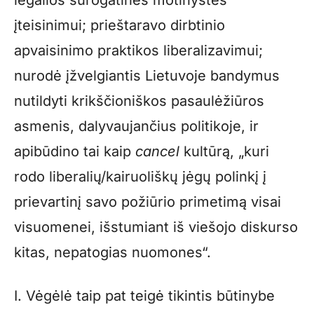
legalios surogatinės motinystės
įteisinimui; prieštaravo dirbtinio
apvaisinimo praktikos liberalizavimui;
nurodė įžvelgiantis Lietuvoje bandymus
nutildyti krikščioniškos pasaulėžiūros
asmenis, dalyvaujančius politikoje, ir
apibūdino tai kaip
cancel
kultūrą, „kuri
rodo liberalių/kairuoliškų jėgų polinkį į
prievartinį savo požiūrio primetimą visai
visuomenei, išstumiant iš viešojo diskurso
kitas, nepatogias nuomones“.
I. Vėgėlė taip pat teigė tikintis būtinybe