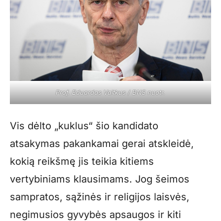
Prof. Eduardas Vaitkus / BNS nuotr.
Vis dėlto „kuklus“ šio kandidato
atsakymas pakankamai gerai atskleidė,
kokią reikšmę jis teikia kitiems
vertybiniams klausimams. Jog šeimos
sampratos, sąžinės ir religijos laisvės,
negimusios gyvybės apsaugos ir kiti