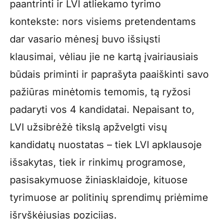
paantrinti ir LVI atliekamo tyrimo
kontekste: nors visiems pretendentams
dar vasario mėnesį buvo išsiųsti
klausimai, vėliau jie ne kartą įvairiausiais
būdais priminti ir paprašyta paaiškinti savo
pažiūras minėtomis temomis, tą ryžosi
padaryti vos 4 kandidatai. Nepaisant to,
LVI užsibrėžė tikslą apžvelgti visų
kandidatų nuostatas – tiek LVI apklausoje
išsakytas, tiek ir rinkimų programose,
pasisakymuose žiniasklaidoje, kituose
tyrimuose ar politinių sprendimų priėmime
išryškėjusias pozicijas.