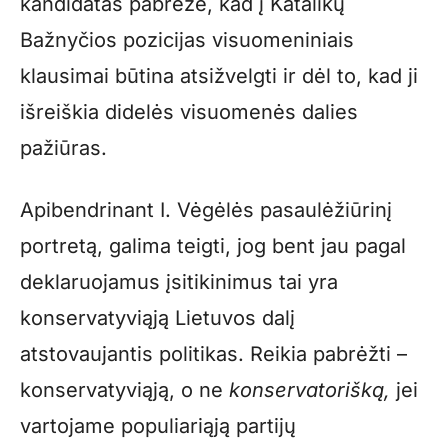
kandidatas pabrėžė, kad į Katalikų
Bažnyčios pozicijas visuomeniniais
klausimai būtina atsižvelgti ir dėl to, kad ji
išreiškia didelės visuomenės dalies
pažiūras.
Apibendrinant I. Vėgėlės pasaulėžiūrinį
portretą, galima teigti, jog bent jau pagal
deklaruojamus įsitikinimus tai yra
konservatyviąją Lietuvos dalį
atstovaujantis politikas. Reikia pabrėžti –
konservatyviąją, o ne
konservatorišką,
jei
vartojame populiariąją partijų