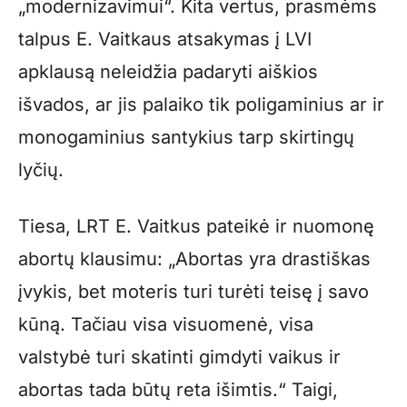
„modernizavimui“. Kita vertus, prasmėms
talpus E. Vaitkaus atsakymas į LVI
apklausą neleidžia padaryti aiškios
išvados, ar jis palaiko tik poligaminius ar ir
monogaminius santykius tarp skirtingų
lyčių.
Tiesa, LRT E. Vaitkus pateikė ir nuomonę
abortų klausimu: „Abortas yra drastiškas
įvykis, bet moteris turi turėti teisę į savo
kūną. Tačiau visa visuomenė, visa
valstybė turi skatinti gimdyti vaikus ir
abortas tada būtų reta išimtis.“ Taigi,