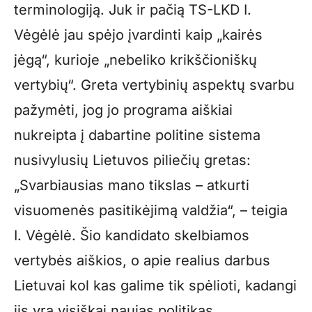
terminologiją. Juk ir pačią TS-LKD I.
Vėgėlė jau spėjo įvardinti kaip „kairės
jėgą“, kurioje „nebeliko krikščioniškų
vertybių“. Greta vertybinių aspektų svarbu
pažymėti, jog jo programa aiškiai
nukreipta į dabartine politine sistema
nusivylusių Lietuvos piliečių gretas:
„Svarbiausias mano tikslas – atkurti
visuomenės pasitikėjimą valdžia“, – teigia
I. Vėgėlė. Šio kandidato skelbiamos
vertybės aiškios, o apie realius darbus
Lietuvai kol kas galime tik spėlioti, kadangi
jis yra visiškai naujas politikas.