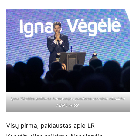
Igno Vėgėles politinės kampanijos pradžios renginio akimirka
/ BNS nuotr.
Visų pirma, paklaustas apie LR