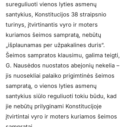
sureguliuoti vienos lyties asmenų
santykius, Konstitucijos 38 straipsnio
turinys, įtvirtinantis vyro ir moters
kuriamos šeimos sampratą, nebūtų
„išplaunamas per užpakalines duris“.
Šeimos sampratos klausimu, galima teigti,
G. Nausėdos nuostatos abejonių nekelia –
jis nuosekliai palaiko prigimtinės šeimos
sampratą, o vienos lyties asmenų
santykius siūlo reguliuoti tokiu būdu, kad
jie nebūtų prilyginami Konstitucijoje
įtvirtintai vyro ir moters kuriamos šeimos
sampratai.