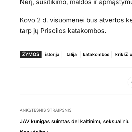
Nerį, susitikimo, maldos ir apmąstymų
Kovo 2 d. visuomenei bus atvertos 
tarp jų Priscilos katakombos.
ŽYMOS
istorija
Italija
katakombos
krikšči
ANKSTESNIS STRAIPSNIS
JAV kunigas suimtas dėl kaltinimų seksualiniu