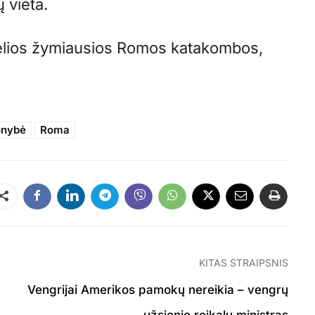
 vieta.
kelios žymiausios Romos katakombos,
onybė
Roma
Dalintis
KITAS STRAIPSNIS
Vengrijai Amerikos pamokų nereikia – vengrų