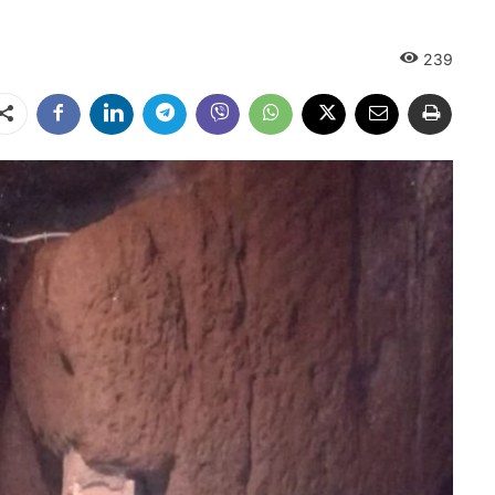
239
Dalintis