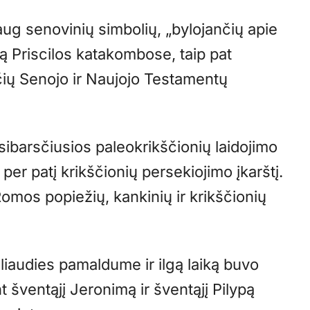
ug senovinių simbolių, „bylojančių apie
ilą Priscilos katakombose, taip pat
čių Senojo ir Naujojo Testamentų
ibarsčiusios paleokrikščionių laidojimo
er patį krikščionių persekiojimo įkarštį.
omos popiežių, kankinių ir krikščionių
 liaudies pamaldume ir ilgą laiką buvo
 šventąjį Jeronimą ir šventąjį Pilypą