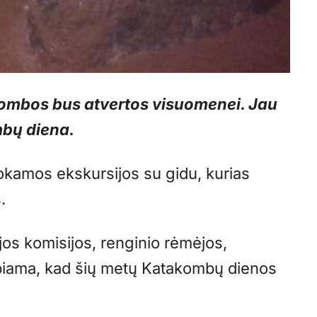
kombos bus atvertos visuomenei. Jau
mbų diena.
amos ekskursijos su gidu, kurias
.
jos komisijos, renginio rėmėjos,
biama, kad šių metų Katakombų dienos