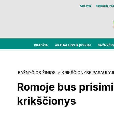
Apie mus
Redakcija ir k
PRADŽIA
AKTUALIJOS IR ĮVYKIAI
BAŽNYČIOS
BAŽNYČIOS ŽINIOS
KRIKŠČIONYBĖ PASAULYJ
Romoje bus prisimin
krikščionys