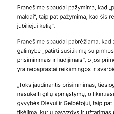
Pranešime spaudai pažymima, kad „pop
maldai”, taip pat pažymima, kad šis r
jubiliejui kelią”.
Pranešime spaudai pabrėžiama, kad
galimybė „patirti susitikimą su pir
prisiminimais ir liudijimais”, o jos pri
yra nepaprastai reikšmingos ir svarbio
„Toks jaudinantis prisiminimas, tiesio
nesukelti gilių apmąstymų, o tikinties
gyvybės Dievui ir Gelbėtojui, taip pat 
tikėjimą, kurių pavyzdys ir užtarimas 