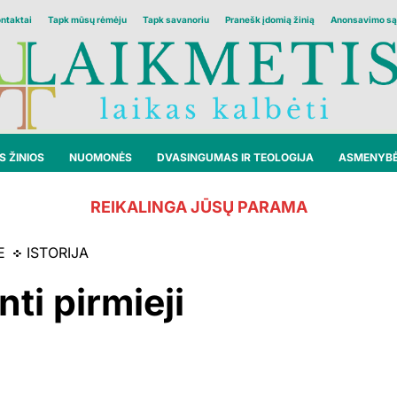
ontaktai
Tapk mūsų rėmėju
Tapk savanoriu
Pranešk įdomią žinią
Anonsavimo są
 ŽINIOS
NUOMONĖS
DVASINGUMAS IR TEOLOGIJA
ASMENYB
REIKALINGA JŪSŲ PARAMA
E
ISTORIJA
ti pirmieji