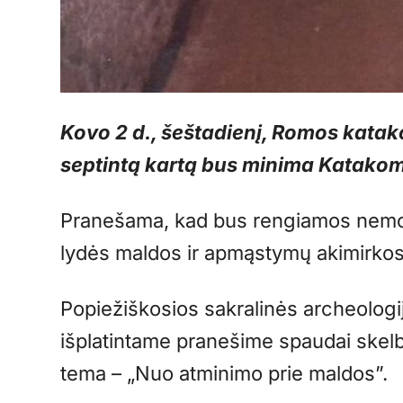
Kovo 2 d., šeštadienį, Romos kata
septintą kartą bus minima Katako
Pranešama, kad bus rengiamos nemok
lydės maldos ir apmąstymų akimirkos
Popiežiškosios sakralinės archeologi
išplatintame pranešime spaudai skel
tema – „Nuo atminimo prie maldos”.