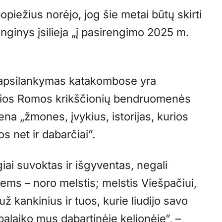
iežius norėjo, jog šie metai būtų skirti
enginys įsilieja „į pasirengimo 2025 m.
 apsilankymas katakombose yra
mosios Romos krikščionių bendruomenės
mena „žmones, įvykius, istorijas, kurios
s net ir dabarčiai”.
giai suvoktas ir išgyventas, negali
iems – noro melstis; melstis Viešpačiui,
už kankinius ir tuos, kurie liudijo savo
palaiko mus dabartinėje kelionėje”, –