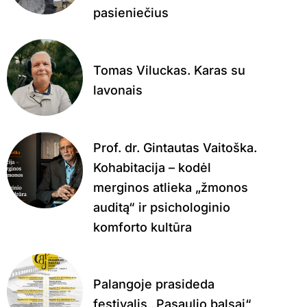
pasieniečius
Tomas Viluckas. Karas su
lavonais
Prof. dr. Gintautas Vaitoška.
Kohabitacija – kodėl
merginos atlieka „žmonos
auditą“ ir psichologinio
komforto kultūra
Palangoje prasideda
festivalis „Pasaulio balsai“