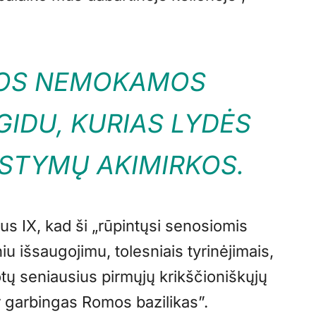
MOS NEMOKAMOS
GIDU, KURIAS LYDĖS
STYMŲ AKIMIRKOS.
jus IX, kad ši „rūpintųsi senosiomis
u išsaugojimu, tolesniais tyrinėjimais,
gotų seniausius pirmųjų krikščioniškųjų
r garbingas Romos bazilikas”.