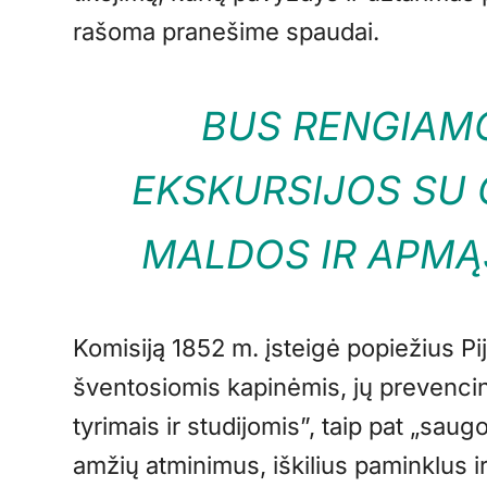
rašoma pranešime spaudai.
BUS RENGIA
EKSKURSIJOS SU 
MALDOS IR APMĄ
Komisiją 1852 m. įsteigė popiežius Pi
šventosiomis kapinėmis, jų prevencini
tyrimais ir studijomis”, taip pat „sau
amžių atminimus, iškilius paminklus i