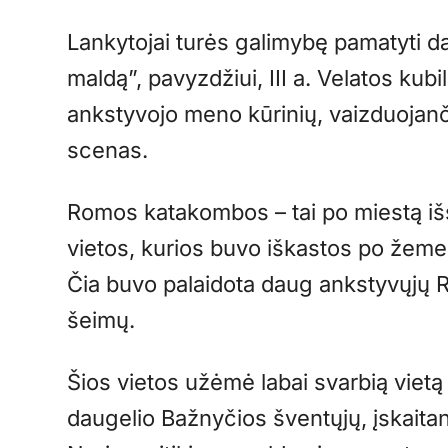
Lankytojai turės galimybę pamatyti da
maldą”, pavyzdžiui, III a. Velatos kub
ankstyvojo meno kūrinių, vaizduojan
scenas.
Romos katakombos – tai po miestą išs
vietos, kurios buvo iškastos po žeme p
Čia buvo palaidota daug ankstyvųjų R
šeimų.
Šios vietos užėmė labai svarbią vietą
daugelio Bažnyčios šventųjų, įskaitant