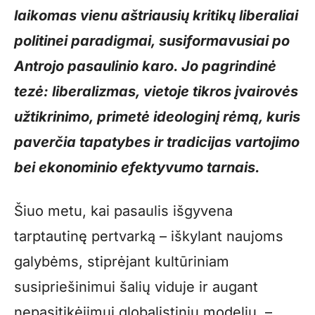
laikomas vienu aštriausių kritikų liberaliai
politinei paradigmai, susiformavusiai po
Antrojo pasaulinio karo. Jo pagrindinė
tezė: liberalizmas, vietoje tikros įvairovės
užtikrinimo, primetė ideologinį rėmą, kuris
paverčia tapatybes ir tradicijas vartojimo
bei ekonominio efektyvumo tarnais.
Šiuo metu, kai pasaulis išgyvena
tarptautinę pertvarką – iškylant naujoms
galybėms, stiprėjant kultūriniam
susipriešinimui šalių viduje ir augant
nepasitikėjimui globalistiniu modeliu, –