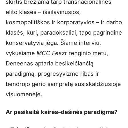
skirtis brėžiama tarp transnacionalinės
elito klasės – išsilavinusios,
kosmopolitiškos ir korporatyvios – ir darbo
klasės, kuri, paradoksaliai, tapo pagrindine
konservatyvia jėga. Šiame interviu,
vykusiame
MCC Feszt
renginio metu,
Deneenas aptaria besikeičiančią
paradigmą, progresyvizmo ribas ir
bendrojo gėrio sampratą susiskaldžiusioje
visuomenėje.
Ar
pasikeitė
kairės–dešinės paradigma?