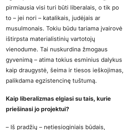
pirmiausia visi turi būti liberalais, o tik po
to – jei nori – katalikais, judėjais ar
musulmonais. Tokiu būdu tariama įvairovė
ištirpsta materialistinių vartotojų
vienodume. Tai nuskurdina žmogaus
gyvenimą – atima tokius esminius dalykus
kaip draugystė, šeima ir tiesos ieškojimas,
palikdama egzistencinę tuštumą.
Kaip liberalizmas elgiasi su tais, kurie
priešinasi jo projektui?
– Iš pradžių – netiesioginiais būdais,