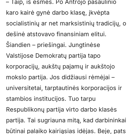
– Taip, iš esmės. Po Antrojo pasaulinio
karo kairė gynė darbo klasę, įkvėpta
socialistinių ar net marksistinių tradicijų, o
dešinė atstovavo finansiniam elitui.
Šiandien – priešingai. Jungtinėse
Valstijose Demokratų partija tapo
korporacijų, aukštų pajamų ir aukštojo
mokslo partija. Jos didžiausi rėmėjai –
universitetai, tarptautinės korporacijos ir
stambios institucijos. Tuo tarpu
Respublikonų partija virto darbo klasės
partija. Tai sugriauna mitą, kad darbininkai
būtinai palaiko kairiąsias idėjas. Beje, pats