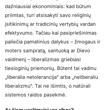
dažniausiai ekonominiais: kad būtum
priimtas, turi atsisakyti savo religinių
įsitikinimų ar tradicinių vertybių vardan
efektyvumo. Tačiau kai pasipriešinimas
paliečia pamatinius dalykus – žmogaus ir
moters sampratą, santuoką ar Dievo
vaidmenį – liberalizmas griebiasi
tiesioginių priemonių. Būtent tai vadinu
„liberalia netolerancija“ arba „neliberaliu
liberalizmu“. Tai ne išimtis, o natūrali
sistemos raidos pasekmė.
Ar šiam veržimuisi yra ribos?