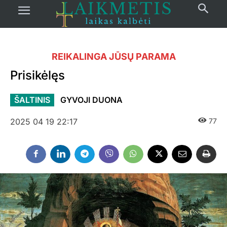
REIKALINGA JŪSŲ PARAMA
Prisikėlęs
ŠALTINIS
GYVOJI DUONA
2025 04 19 22:17
77