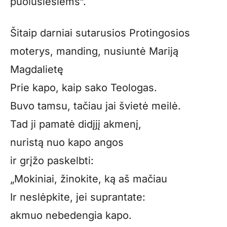
puolusiesiems“.
Šitaip darniai sutarusios Protingosios
moterys, manding, nusiuntė Mariją
Magda­lietę
Prie kapo, kaip sako Teologas.
Buvo tamsu, tačiau jai švietė meilė.
Tad ji pamatė didįjį akmenį,
nuristą nuo kapo angos
ir grįžo paskelbti:
„Mokiniai, žinokite, ką aš mačiau
Ir neslėpkite, jei suprantate:
akmuo nebedengia kapo.