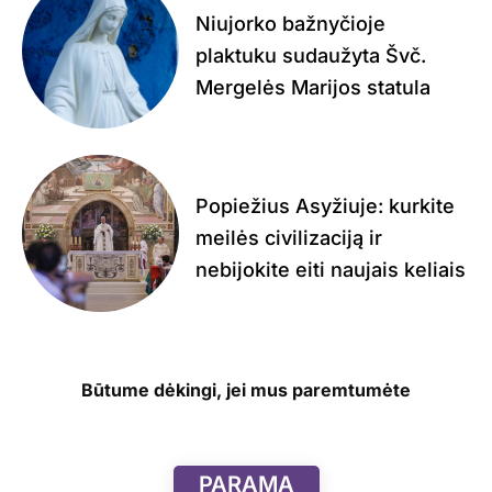
Niujorko bažnyčioje
plaktuku sudaužyta Švč.
Mergelės Marijos statula
Popiežius Asyžiuje: kurkite
meilės civilizaciją ir
nebijokite eiti naujais keliais
Būtume dėkingi, jei mus paremtumėte
PARAMA