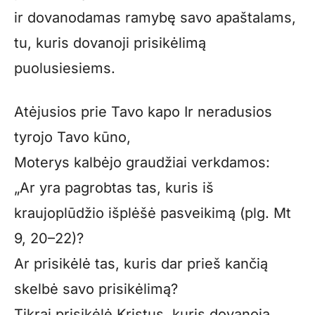
ir dovanodamas ramybę savo apaštalams,
tu, kuris dovanoji prisikėlimą
puolusiesiems.
Atėjusios prie Tavo kapo Ir neradusios
tyrojo Tavo kūno,
Moterys kalbėjo graudžiai verkdamos:
„Ar yra pagrobtas tas, kuris iš
kraujoplūdžio išplėšė pasveikimą (plg. Mt
9, 20–22)?
Ar prisikėlė tas, kuris dar prieš kančią
skelbė savo prisi­kėlimą?
Tikrai prisikėlė Kristus, kuris dovanoja