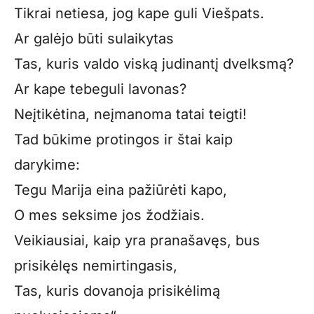
Tikrai netiesa, jog kape guli Viešpats.
Ar galėjo būti sulaikytas
Tas, kuris valdo viską judinantį dvelksmą?
Ar kape tebeguli lavonas?
Neįtikėtina, neįmanoma tatai teigti!
Tad būkime protingos ir štai kaip
darykime:
Tegu Marija eina pažiūrėti kapo,
O mes seksime jos žodžiais.
Veikiausiai, kaip yra pranašavęs, bus
prisikėlęs nemir­tingasis,
Tas, kuris dovanoja prisikėlimą