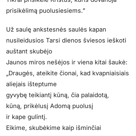
prisikėlimą puo­lusiesiems.”
Už saulę ankstesnės saulės kapan
nusileidusios Tarsi dienos šviesos ieškoti
auštant skubėjo
Jaunos miros nešėjos ir viena kitai šaukė:
„Draugės, ateikite čionai, kad kvapniaisiais
aliejais iš­teptume
gyvybę teikiantį kūną, čia palaidotą,
kūną, prikėlusį Adomą puolusį
ir kape gulintį.
Eikime, skubėkime kaip išminčiai