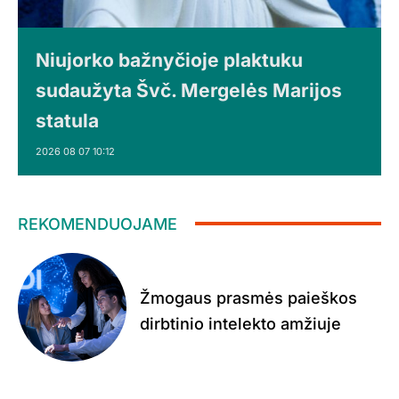
Niujorko bažnyčioje plaktuku
sudaužyta Švč. Mergelės Marijos
statula
2026 08 07 10:12
REKOMENDUOJAME
Žmogaus prasmės paieškos
dirbtinio intelekto amžiuje