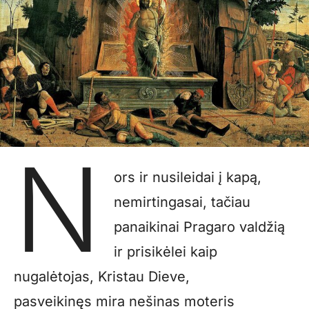
N
ors ir nusileidai į kapą,
nemirtingasai, tačiau
panaikinai Pragaro valdžią
ir prisikėlei kaip
nugalėtojas, Kristau Dieve,
pasveikinęs mira nešinas moteris