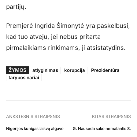
partijų.
Premjerė Ingrida Šimonytė yra paskelbusi,
kad tuo atveju, jei nebus pritarta
pirmalaikiams rinkimams, ji atsistatydins.
ŽYMOS
atlyginimas
korupcija
Prezidentūra
tarybos nariai
ANKSTESNIS STRAIPSNIS
KITAS STRAIPSNIS
Nigerijos kunigas laisvę atgavo
G. Nausėda sako nematantis S.