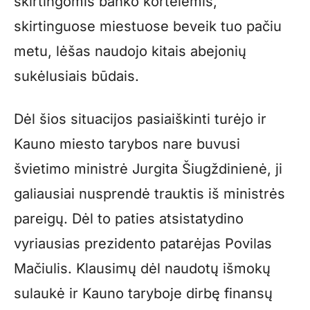
skirtingomis banko kortelėmis,
skirtinguose miestuose beveik tuo pačiu
metu, lėšas naudojo kitais abejonių
sukėlusiais būdais.
Dėl šios situacijos pasiaiškinti turėjo ir
Kauno miesto tarybos nare buvusi
švietimo ministrė Jurgita Šiugždinienė, ji
galiausiai nusprendė trauktis iš ministrės
pareigų. Dėl to paties atsistatydino
vyriausias prezidento patarėjas Povilas
Mačiulis. Klausimų dėl naudotų išmokų
sulaukė ir Kauno taryboje dirbę finansų