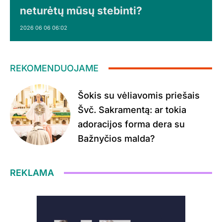
neturėtų mūsų stebinti?
2026 06 06 06:02
REKOMENDUOJAME
Šokis su vėliavomis priešais
Švč. Sakramentą: ar tokia
adoracijos forma dera su
Bažnyčios malda?
REKLAMA