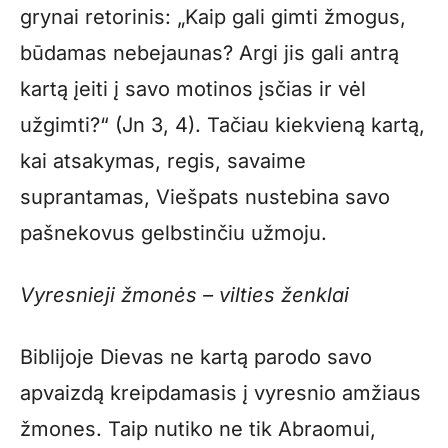
grynai retorinis: „Kaip gali gimti žmogus,
būdamas nebejaunas? Argi jis gali antrą
kartą įeiti į savo motinos įsčias ir vėl
užgimti?“ (Jn 3, 4). Tačiau kiekvieną kartą,
kai atsakymas, regis, savaime
suprantamas, Viešpats nustebina savo
pašnekovus gelbstinčiu užmoju.
Vyresnieji žmonės – vilties ženklai
Biblijoje Dievas ne kartą parodo savo
apvaizdą kreipdamasis į vyresnio amžiaus
žmones. Taip nutiko ne tik Abraomui,