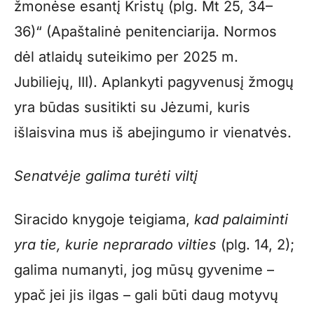
žmonėse esantį Kristų (plg. Mt 25, 34–
36)“ (Apaštalinė penitenciarija. Normos
dėl atlaidų suteikimo per 2025 m.
Jubiliejų, III). Aplankyti pagyvenusį žmogų
yra būdas susitikti su Jėzumi, kuris
išlaisvina mus iš abejingumo ir vienatvės.
Senatvėje galima turėti viltį
Siracido knygoje teigiama,
kad palaiminti
yra tie, kurie neprarado vilties
(plg. 14, 2);
galima numanyti, jog mūsų gyvenime –
ypač jei jis ilgas – gali būti daug motyvų