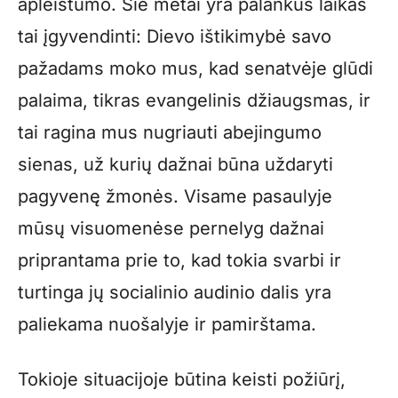
apleistumo. Šie metai yra palankus laikas
tai įgyvendinti: Dievo ištikimybė savo
pažadams moko mus, kad senatvėje glūdi
palaima, tikras evangelinis džiaugsmas, ir
tai ragina mus nugriauti abejingumo
sienas, už kurių dažnai būna uždaryti
pagyvenę žmonės. Visame pasaulyje
mūsų visuomenėse pernelyg dažnai
priprantama prie to, kad tokia svarbi ir
turtinga jų socialinio audinio dalis yra
paliekama nuošalyje ir pamirštama.
Tokioje situacijoje būtina keisti požiūrį,