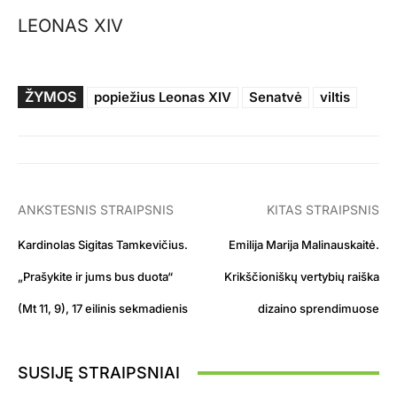
LEONAS XIV
ŽYMOS
popiežius Leonas XIV
Senatvė
viltis
ANKSTESNIS STRAIPSNIS
KITAS STRAIPSNIS
Kardinolas Sigitas Tamkevičius.
Emilija Marija Malinauskaitė.
„Prašykite ir jums bus duota“
Krikščioniškų vertybių raiška
(Mt 11, 9), 17 eilinis sekmadienis
dizaino sprendimuose
SUSIJĘ STRAIPSNIAI