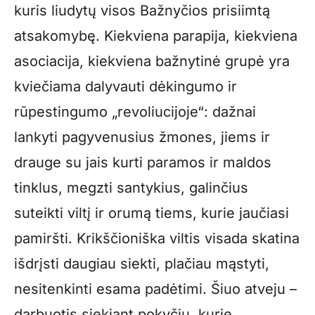
kuris liudytų visos Bažnyčios prisiimtą
atsakomybę. Kiekviena parapija, kiekviena
asociacija, kiekviena bažnytinė grupė yra
kviečiama dalyvauti dėkingumo ir
rūpestingumo „revoliucijoje“: dažnai
lankyti pagyvenusius žmones, jiems ir
drauge su jais kurti paramos ir maldos
tinklus, megzti santykius, galinčius
suteikti viltį ir orumą tiems, kurie jaučiasi
pamiršti. Krikščioniška viltis visada skatina
išdrįsti daugiau siekti, plačiau mąstyti,
nesitenkinti esama padėtimi. Šiuo atveju –
darbuotis siekiant pokyčių, kurie