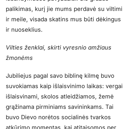
palikimas, kurį jie mums perdavė su viltimi
ir meile, visada skatins mus būti dėkingus
ir nuoseklius.
Vilties ženklai, skirti vyresnio amžiaus
žmonėms
Jubiliejus pagal savo biblinę kilmę buvo
suvokiamas kaip išlaisvinimo laikas: vergai
išlaisvinami, skolos atleidžiamos, žemė
grąžinama pirminiams savininkams. Tai
buvo Dievo norėtos socialinės tvarkos
atkūrimo momentas, kai atitaisomos per