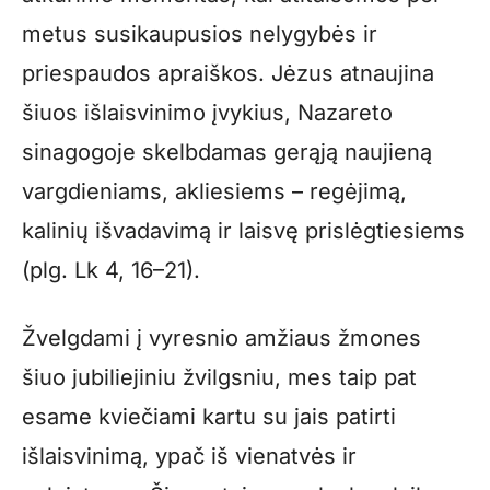
metus susikaupusios nelygybės ir
priespaudos apraiškos. Jėzus atnaujina
šiuos išlaisvinimo įvykius, Nazareto
sinagogoje skelbdamas gerąją naujieną
vargdieniams, akliesiems – regėjimą,
kalinių išvadavimą ir laisvę prislėgtiesiems
(plg. Lk 4, 16–21).
Žvelgdami į vyresnio amžiaus žmones
šiuo jubiliejiniu žvilgsniu, mes taip pat
esame kviečiami kartu su jais patirti
išlaisvinimą, ypač iš vienatvės ir