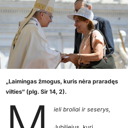
„Laimingas žmogus, kuris nėra praradęs
vilties“ (plg. Sir 14, 2).
M
ieli broliai ir seserys,
Jubiliejus, kurį