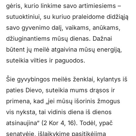
gėris, kurio linkime savo artimiesiems –
sutuoktiniui, su kuriuo praleidome didžiąją
savo gyvenimo dalį, vaikams, anūkams,
džiuginantiems mūsų dienas. Dažnai
būtent jų meilė atgaivina mūsų energiją,
suteikia vilties ir paguodos.
Šie gyvybingos meilės ženklai, kylantys iš
paties Dievo, suteikia mums drąsos ir
primena, kad „jei mūsų išorinis žmogus
vis nyksta, tai vidinis diena iš dienos
atsinaujina“ (2 Kor 4, 16). Todėl, ypač
senatvėje, išlaikykime pasitikėjimą