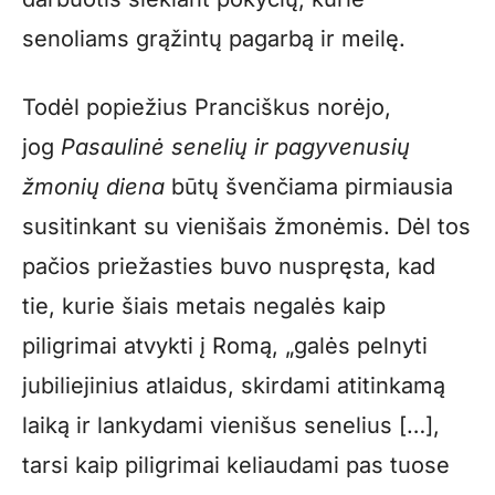
senoliams grąžintų pagarbą ir meilę.
Todėl popiežius Pranciškus norėjo,
jog
Pasaulinė senelių ir pagyvenusių
žmonių diena
būtų švenčiama pirmiausia
susitinkant su vienišais žmonėmis. Dėl tos
pačios priežasties buvo nuspręsta, kad
tie, kurie šiais metais negalės kaip
piligrimai atvykti į Romą, „galės pelnyti
jubiliejinius atlaidus, skirdami atitinkamą
laiką ir lankydami vienišus senelius […],
tarsi kaip piligrimai keliaudami pas tuose