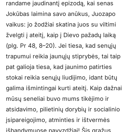
randame jaudinantį epizodą, kai senas
Jokūbas laimina savo anūkus, Juozapo
vaikus: jo žodžiai skatina juos su viltimi
žvelgti į ateitį, kaip į Dievo pažadų laiką
(plg. Pr 48, 8–20). Jei tiesa, kad senųjų
trapumui reikia jaunųjų stiprybės, tai taip
pat galioja tiesa, kad jaunimo patirties
stokai reikia senųjų liudijimo, idant būtų
galima išmintingai kurti ateitį. Kaip dažnai
mūsų seneliai buvo mums tikėjimo ir
atsidavimo, pilietinių dorybių ir socialinio
įsipareigojimo, atminties ir ištvermės
išbandymuose pavyzdžiai! Šis gražus