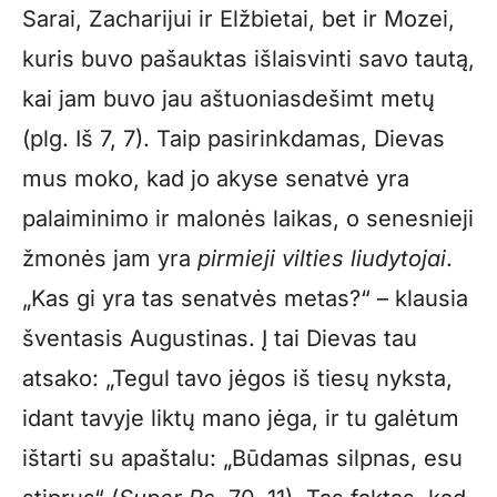
Sarai, Zacharijui ir Elžbietai, bet ir Mozei,
kuris buvo pašauktas išlaisvinti savo tautą,
kai jam buvo jau aštuoniasdešimt metų
(plg. Iš 7, 7). Taip pasirinkdamas, Dievas
mus moko, kad jo akyse senatvė yra
palaiminimo ir malonės laikas, o senesnieji
žmonės jam yra
pirmieji vilties liudytojai
.
„Kas gi yra tas senatvės metas?“ – klausia
šventasis Augustinas. Į tai Dievas tau
atsako: „Tegul tavo jėgos iš tiesų nyksta,
idant tavyje liktų mano jėga, ir tu galėtum
ištarti su apaštalu: „Būdamas silpnas, esu