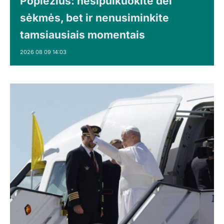
Popiežius: nesipuikuokite dėl
sėkmės, bet ir nenusiminkite
tamsiausiais momentais
2026 08 09 14:03