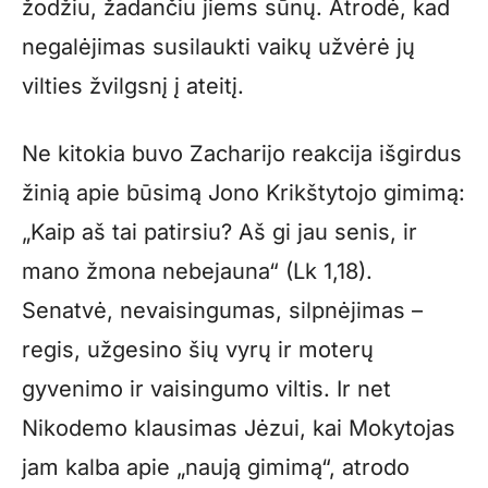
žodžiu, žadančiu jiems sūnų. Atrodė, kad
negalėjimas susilaukti vaikų užvėrė jų
vilties žvilgsnį į ateitį.
Ne kitokia buvo Zacharijo reakcija išgirdus
žinią apie būsimą Jono Krikštytojo gimimą:
„Kaip aš tai patirsiu? Aš gi jau senis, ir
mano žmona nebejauna“ (Lk 1,18).
Senatvė, nevaisingumas, silpnėjimas –
regis, užgesino šių vyrų ir moterų
gyvenimo ir vaisingumo viltis. Ir net
Nikodemo klausimas Jėzui, kai Mokytojas
jam kalba apie „naują gimimą“, atrodo