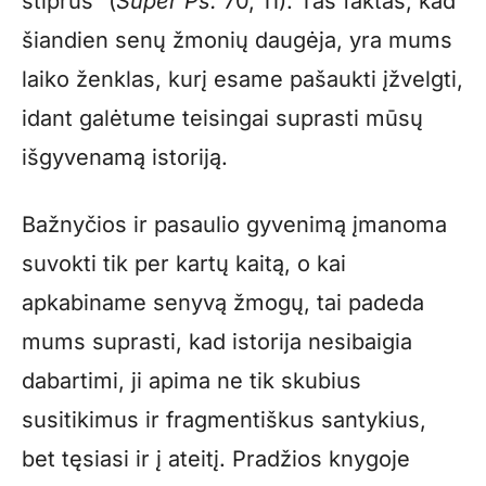
stiprus“ (
Super Ps.
70, 11). Tas faktas, kad
šiandien senų žmonių daugėja, yra mums
laiko ženklas, kurį esame pašaukti įžvelgti,
idant galėtume teisingai suprasti mūsų
išgyvenamą istoriją.
Bažnyčios ir pasaulio gyvenimą įmanoma
suvokti tik per kartų kaitą, o kai
apkabiname senyvą žmogų, tai padeda
mums suprasti, kad istorija nesibaigia
dabartimi, ji apima ne tik skubius
susitikimus ir fragmentiškus santykius,
bet tęsiasi ir į ateitį. Pradžios knygoje