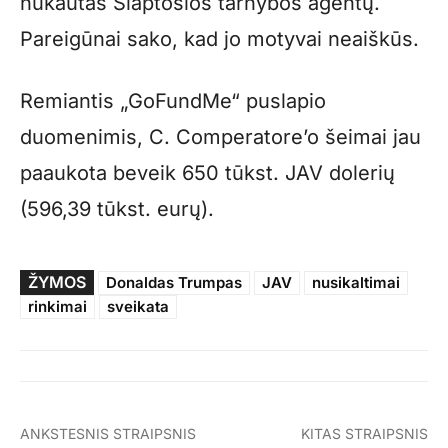
nukautas Slaptosios tarnybos agentų.
Pareigūnai sako, kad jo motyvai neaiškūs.
Remiantis „GoFundMe“ puslapio
duomenimis, C. Comperatore’o šeimai jau
paaukota beveik 650 tūkst. JAV dolerių
(596,39 tūkst. eurų).
ŽYMOS
Donaldas Trumpas
JAV
nusikaltimai
rinkimai
sveikata
ANKSTESNIS STRAIPSNIS
KITAS STRAIPSNIS