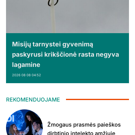
Misijų tarnystei gyvenimą
paskyrusi krikščionė rasta negyva
lagamine
2026 08 08 04:52
REKOMENDUOJAME
Žmogaus prasmės paieškos
dirbtinio intelekto amžiuje