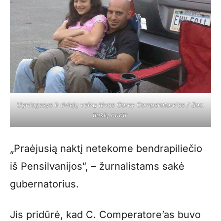
Ugniagesys ir dviejų vaikų tėvas Corey Comperatore’as / Soc.
tinklų nuotr.
„Praėjusią naktį netekome bendrapiliečio
iš Pensilvanijos“, – žurnalistams sakė
gubernatorius.
Jis pridūrė, kad C. Comperatore’as buvo