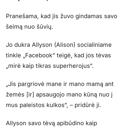
Pranešama, kad jis žuvo gindamas savo
šeimą nuo šūvių.
Jo dukra Allyson (Alison) socialiniame
tinkle „Facebook“ teigė, kad jos tėvas
„mirė kaip tikras superherojus“.
„Jis pargriovė mane ir mano mamą ant
žemės [ir] apsaugojo mano kūną nuo į
mus paleistos kulkos“, – pridūrė ji.
Allyson savo tėvą apibūdino kaip