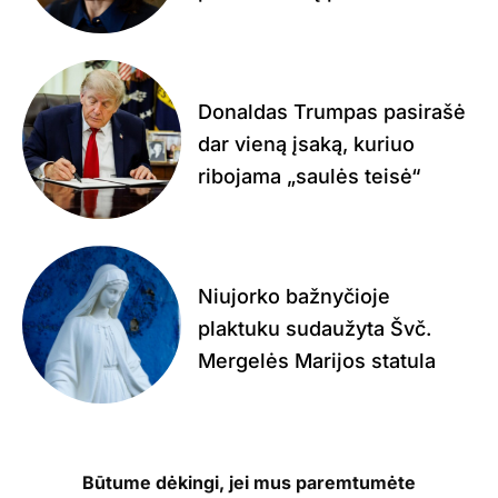
Donaldas Trumpas pasirašė
dar vieną įsaką, kuriuo
ribojama „saulės teisė“
Niujorko bažnyčioje
plaktuku sudaužyta Švč.
Mergelės Marijos statula
Būtume dėkingi, jei mus paremtumėte