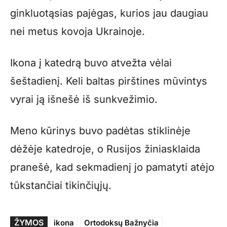
ginkluotąsias pajėgas, kurios jau daugiau
nei metus kovoja Ukrainoje.
Ikona į katedrą buvo atvežta vėlai
šeštadienį. Keli baltas pirštines mūvintys
vyrai ją išnešė iš sunkvežimio.
Meno kūrinys buvo padėtas stiklinėje
dėžėje katedroje, o Rusijos žiniasklaida
pranešė, kad sekmadienį jo pamatyti atėjo
tūkstančiai tikinčiųjų.
ŽYMOS
ikona
Ortodoksų Bažnyčia