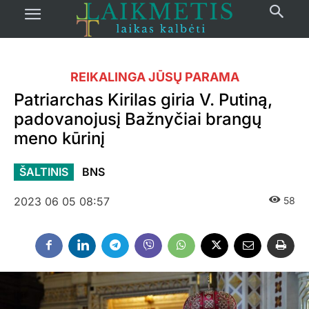
REIKALINGA JŪSŲ PARAMA
Patriarchas Kirilas giria V. Putiną,
padovanojusį Bažnyčiai brangų
meno kūrinį
ŠALTINIS
BNS
2023 06 05 08:57
58