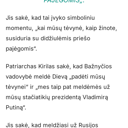
PAJĖGOMIS
„.
Jis sakė, kad tai įvyko simboliniu
momentu, „kai mūsų tėvynė, kaip žinote,
susiduria su didžiulėmis priešo
pajėgomis“.
Patriarchas Kirilas sakė, kad Bažnyčios
vadovybė meldė Dievą „padėti mūsų
tėvynei“ ir „mes taip pat meldėmės už
mūsų stačiatikių prezidentą Vladimirą
Putiną“.
Jis sakė, kad meldžiasi už Rusijos