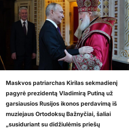
Maskvos patriarchas Kirilas sekmadienį
pagyrė prezidentą Vladimirą Putiną už
garsiausios Rusijos ikonos perdavimą iš
muziejaus Ortodoksų Bažnyčiai, šaliai
„susiduriant su didžiulėmis priešų