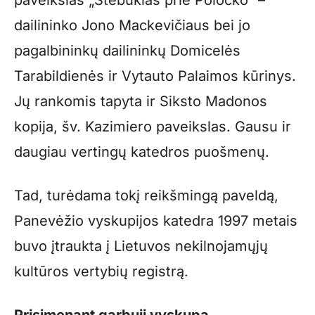
dailininko Jono Mackevičiaus bei jo
pagalbininkų dailininkų Domicelės
Tarabildienės ir Vytauto Palaimos kūrinys.
Jų rankomis tapyta ir Siksto Madonos
kopija, šv. Kazimiero paveikslas. Gausu ir
daugiau vertingų katedros puošmenų.
Tad, turėdama tokį reikšmingą paveldą,
Panevėžio vyskupijos katedra 1997 metais
buvo įtraukta į Lietuvos nekilnojamųjų
kultūros vertybių registrą.
Prisimenant garbųjį vyskupą