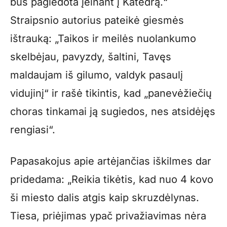
bus pagiedota įeinant į Katedrą.“
Straipsnio autorius pateikė giesmės
ištrauką: „Taikos ir meilės nuolankumo
skelbėjau, pavyzdy, šaltini, Tavęs
maldaujam iš gilumo, valdyk pasaulį
vidujinį“ ir rašė tikintis, kad „panevėžiečių
choras tinkamai ją sugiedos, nes atsidėjęs
rengiasi“.
Papasakojus apie artėjančias iškilmes dar
pridedama: „Reikia tikėtis, kad nuo 4 kovo
ši miesto dalis atgis kaip skruzdėlynas.
Tiesa, priėjimas ypač privažiavimas nėra