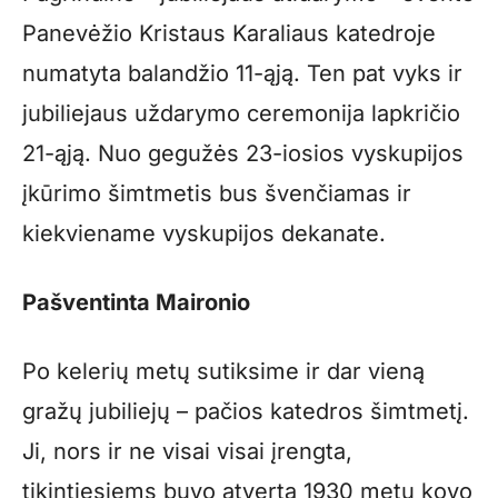
Panevėžio Kristaus Karaliaus katedroje
numatyta balandžio 11-ąją. Ten pat vyks ir
jubiliejaus uždarymo ceremonija lapkričio
21-ąją. Nuo gegužės 23-iosios vyskupijos
įkūrimo šimtmetis bus švenčiamas ir
kiekviename vyskupijos dekanate.
Pašventinta Maironio
Po kelerių metų sutiksime ir dar vieną
gražų jubiliejų – pačios katedros šimtmetį.
Ji, nors ir ne visai visai įrengta,
tikintiesiems buvo atverta 1930 metų kovo