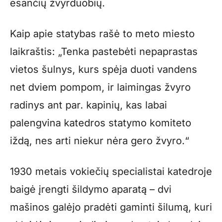
esančių žvyrduobių.
Kaip apie statybas rašė to meto miesto
laikraštis: „Tenka pastebėti nepaprastas
vietos šulnys, kurs spėja duoti vandens
net dviem pompom, ir laimingas žvyro
radinys ant par. kapinių, kas labai
palengvina katedros statymo komiteto
iždą, nes arti niekur nėra gero žvyro.“
1930 metais vokiečių specialistai katedroje
baigė įrengti šildymo aparatą – dvi
mašinos galėjo pradėti gaminti šilumą, kuri