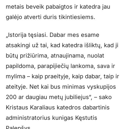
metais beveik pabaigtos ir katedra jau
galėjo atverti duris tikintiesiems.
„Istorija tęsiasi. Dabar mes esame
atsakingi už tai, kad katedra išliktų, kad ji
būtų prižiūrima, atnaujinama, nuolat
papildoma, parapijiečių lankoma, sava ir
mylima – kaip praeityje, kaip dabar, taip ir
ateityje. Net kai bus minimas vyskupijos
200 ar daugiau metų jubiliejus“, – sako
Kristaus Karaliaus katedros dabartinis
administratorius kunigas Kęstutis
Palepšys.