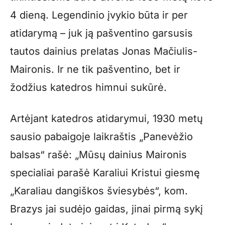
4 dieną. Legendinio įvykio būta ir per
atidarymą – juk ją pašventino garsusis
tautos dainius prelatas Jonas Mačiulis-
Maironis. Ir ne tik pašventino, bet ir
žodžius katedros himnui sukūrė.
Artėjant katedros atidarymui, 1930 metų
sausio pabaigoje laikraštis „Panevėžio
balsas“ rašė: „Mūsų dainius Maironis
specialiai parašė Karaliui Kristui giesmę
„Karaliau dangiškos šviesybės“, kom.
Brazys jai sudėjo gaidas, jinai pirmą sykį