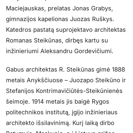
Maciejauskas, prelatas Jonas Grabys,
gimnazijos kapelionas Juozas Ruškys.
Katedros pastatą suprojektavo architektas
Romanas Steikūnas, dirbęs kartu su
inžinieriumi Aleksandru Gordevičiumi.
Gabus architektas R. Steikūnas gimė 1888
metais Anykščiuose – Juozapo Steikūno ir
Stefanijos Kontrimavičiūtės-Steikūnienės
šeimoje. 1914 metais jis baigė Rygos
politechnikos institutą, įgijo inžinieriaus
architekto išsilavinimą. Kurį laiką dirbo