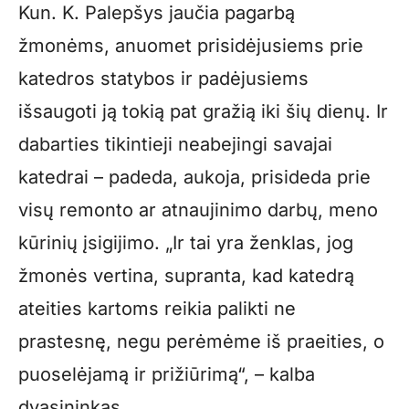
Kun. K. Palepšys jaučia pagarbą
žmonėms, anuomet prisidėjusiems prie
katedros statybos ir padėjusiems
išsaugoti ją tokią pat gražią iki šių dienų. Ir
dabarties tikintieji neabejingi savajai
katedrai – padeda, aukoja, prisideda prie
visų remonto ar atnaujinimo darbų, meno
kūrinių įsigijimo. „Ir tai yra ženklas, jog
žmonės vertina, supranta, kad katedrą
ateities kartoms reikia palikti ne
prastesnę, negu perėmėme iš praeities, o
puoselėjamą ir prižiūrimą“, – kalba
dvasininkas.