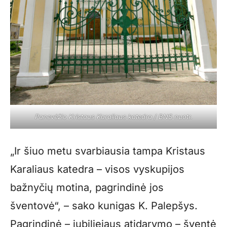
Panevėžio Kristaus Karaliaus katedra
/ BNS nuotr.
„Ir šiuo metu svarbiausia tampa Kristaus
Karaliaus katedra – visos vyskupijos
bažnyčių motina, pagrindinė jos
šventovė“, – sako kunigas K. Palepšys.
Pagrindinė – jubiliejaus atidarymo – šventė