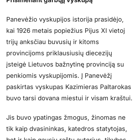
Panevėžio vyskupijos istorija prasidėjo,
kai 1926 metais popiežius Pijus XI vietoj
trijų anksčiau buvusių ir kitoms
provincijoms priklausiusių diecezijų
įsteigė Lietuvos bažnytinę provinciją su
penkiomis vyskupijomis. Į Panevėžį
paskirtas vyskupas Kazimieras Paltarokas
buvo tarsi dovana miestui ir visam kraštui.
Jis buvo ypatingas žmogus, žinomas ne
tik kaip dvasininkas, katedros statytojas,
bet ir kaip gausių raštų autorius, tikybos