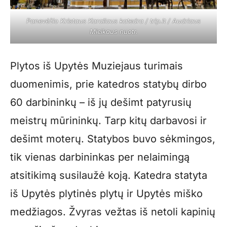
Panevėžio Kristaus Karaliaus katedra / trip.lt / Audriaus
Mielkaus nuotr.
Plytos iš Upytės Muziejaus turimais
duomenimis, prie katedros statybų dirbo
60 darbininkų – iš jų dešimt patyrusių
meistrų mūrininkų. Tarp kitų darbavosi ir
dešimt moterų. Statybos buvo sėkmingos,
tik vienas darbininkas per nelaimingą
atsitikimą susilaužė koją. Katedra statyta
iš Upytės plytinės plytų ir Upytės miško
medžiagos. Žvyras vežtas iš netoli kapinių