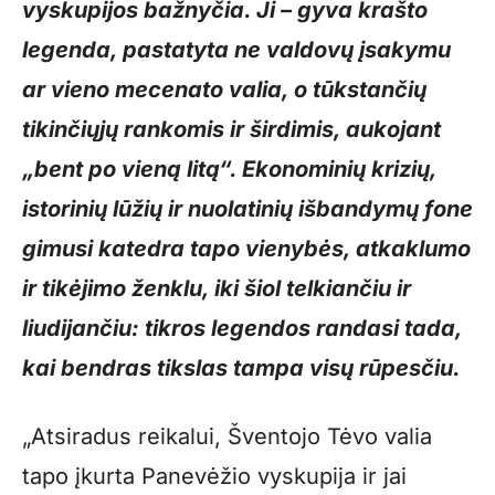
vyskupijos bažnyčia. Ji – gyva krašto
legenda, pastatyta ne valdovų įsakymu
ar vieno mecenato valia, o tūkstančių
tikinčiųjų rankomis ir širdimis, aukojant
„bent po vieną litą“. Ekonominių krizių,
istorinių lūžių ir nuolatinių išbandymų fone
gimusi katedra tapo vienybės, atkaklumo
ir tikėjimo ženklu, iki šiol telkiančiu ir
liudijančiu: tikros legendos randasi tada,
kai bendras tikslas tampa visų rūpesčiu.
„Atsiradus reikalui, Šventojo Tėvo valia
tapo įkurta Panevėžio vyskupija ir jai