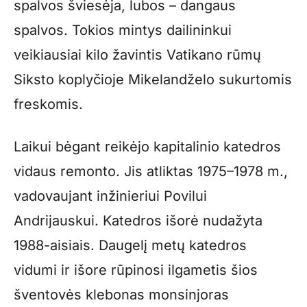
spalvos šviesėja, lubos – dangaus
spalvos. Tokios mintys dailininkui
veikiausiai kilo žavintis Vatikano rūmų
Siksto koplyčioje Mikelandželo sukurtomis
freskomis.
Laikui bėgant reikėjo kapitalinio katedros
vidaus remonto. Jis atliktas 1975–1978 m.,
vadovaujant inžinieriui Povilui
Andrijauskui. Katedros išorė nudažyta
1988-aisiais. Daugelį metų katedros
vidumi ir išore rūpinosi ilgametis šios
šventovės klebonas monsinjoras