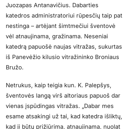
Juozapas Antanavičius. Dabarties
katedros administratoriui rūpesčių taip pat
nestinga – artėjant šimtmečiui šventovė
vėl atnaujinama, gražinama. Neseniai
katedrą papuošė naujas vitražas, sukurtas
iš Panevėžio kilusio vitražininko Broniaus
Bružo.
Netrukus, kaip teigia kun. K. Palepšys,
šventovės langą virš altoriaus papuoš dar
vienas įspūdingas vitražas. „Dabar mes
esame atsakingi už tai, kad katedra išliktų,
kad ji būtų prižiūrima, atnaujinama, nuolat