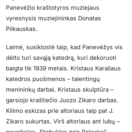
Panevėžio kraštotyros muziejaus
vyresnysis muziejininkas Donatas
Pilkauskas.
Laimė, susiklostė taip, kad Panevėžys vis
dėlto turi savąją katedrą, kuri dekoruoti
baigta tik 1939 metais. Kristaus Karaliaus
katedros puošmenos – talentingų
menininkų darbai. Kristaus skulptūra –
garsiojo kraštiečio Juozo Zikaro darbas.
Kilimo eskizas prie altoriaus taip pat J.
Zikaro sukurtas. Virš altoriaus ant lubų –
paveikslas „Stebuklas prie Polocko“ –