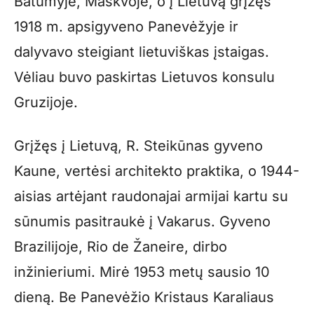
Batumyje, Maskvoje, o į Lietuvą grįžęs
1918 m. apsigyveno Panevėžyje ir
dalyvavo steigiant lietuviškas įstaigas.
Vėliau buvo paskirtas Lietuvos konsulu
Gruzijoje.
Grįžęs į Lietuvą, R. Steikūnas gyveno
Kaune, vertėsi architekto praktika, o 1944-
aisias artėjant raudonajai armijai kartu su
sūnumis pasitraukė į Vakarus. Gyveno
Brazilijoje, Rio de Žaneire, dirbo
inžinieriumi. Mirė 1953 metų sausio 10
dieną. Be Panevėžio Kristaus Karaliaus